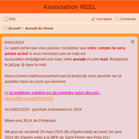
Association REEL
FAQ
Inscription
Connexion
Accueil
Accueil du forum
04/01/2024 :
Le spam est tel que vous pouvez considérer que
votre compte ne sera
jamais activé
si vous n'envoyez pas un mail sur
association.reel[at]gmail.com avec votre
pseudo
et votre
mail
. Remplacer
le [at] par @ dans le mail.
Nous n'avons malheureusement pas le temps de nous pencher sur la
question dans les jours qui viennent.
=> la meilleure solution est de rejoindre notre discord :
https://discord.gg/TvhyNAQ
Au 04/01/2024 : prochain évènement en 2024
Week-end JEUX de Printemps :
Wk jeux du vendredi 29 mars 2024 (fin d'après-midi) au lundi 1er avril
2024 (fin d'après-midi) à la MFR de Saint-Firmin-des-Près (41)