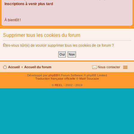
Inscriptions à venir plus tard
À bientôt !
Supprimer tous les cookies du forum
Êtes-vous sûr(e) de vouloir supprimer tous les cookies de ce forum ?
Accueil
Accueil du forum
Nous contacter
Développé par
phpBB
® Forum Software © phpBB Limited
Traduction française officielle
©
Maël Soucaze
©
REEL
- 2002 - 2019