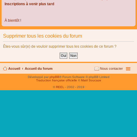
Inscriptions à venir plus tard
À bientôt !
Supprimer tous les cookies du forum
Êtes-vous sûr(e) de vouloir supprimer tous les cookies de ce forum ?
Accueil
Accueil du forum
Nous contacter
Développé par
phpBB
® Forum Software © phpBB Limited
Traduction française officielle
©
Maël Soucaze
©
REEL
- 2002 - 2019