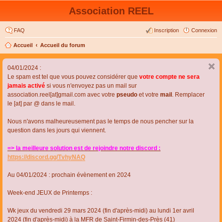
Association REEL
FAQ
Inscription
Connexion
Accueil
Accueil du forum
04/01/2024 :
Le spam est tel que vous pouvez considérer que
votre compte ne sera
jamais activé
si vous n'envoyez pas un mail sur
association.reel[at]gmail.com avec votre
pseudo
et votre
mail
. Remplacer
le [at] par @ dans le mail.
Nous n'avons malheureusement pas le temps de nous pencher sur la
question dans les jours qui viennent.
=> la meilleure solution est de rejoindre notre discord :
https://discord.gg/TvhyNAQ
Au 04/01/2024 : prochain évènement en 2024
Week-end JEUX de Printemps :
Wk jeux du vendredi 29 mars 2024 (fin d'après-midi) au lundi 1er avril
2024 (fin d'après-midi) à la MFR de Saint-Firmin-des-Près (41)