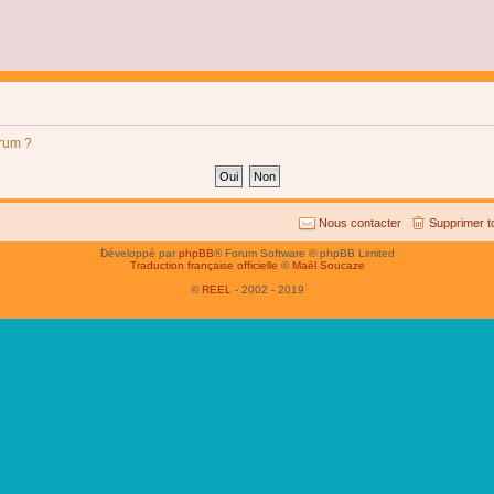
orum ?
Nous contacter
Supprimer t
Développé par
phpBB
® Forum Software © phpBB Limited
Traduction française officielle
©
Maël Soucaze
©
REEL
- 2002 - 2019