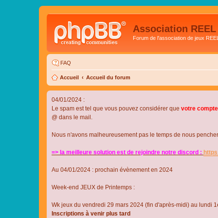
Association REEL
Forum de l'association de jeux REE
FAQ
Accueil
Accueil du forum
04/01/2024 :
Le spam est tel que vous pouvez considérer que
votre compte
@ dans le mail.
Nous n'avons malheureusement pas le temps de nous pencher su
=> la meilleure solution est de rejoindre notre discord :
http
Au 04/01/2024 : prochain évènement en 2024
Week-end JEUX de Printemps :
Wk jeux du vendredi 29 mars 2024 (fin d'après-midi) au lundi 1e
Inscriptions à venir plus tard