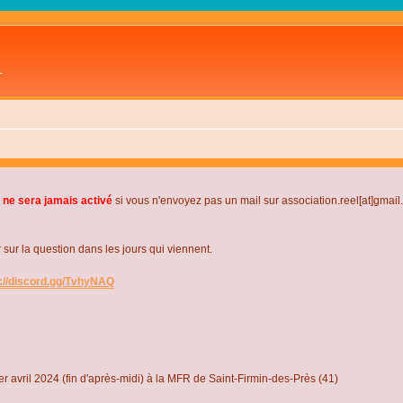
L
 ne sera jamais activé
si vous n'envoyez pas un mail sur association.reel[at]gmai
r la question dans les jours qui viennent.
s://discord.gg/TvhyNAQ
r avril 2024 (fin d'après-midi) à la MFR de Saint-Firmin-des-Près (41)