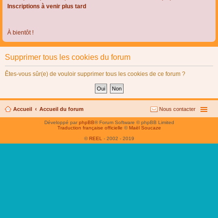
Inscriptions à venir plus tard
À bientôt !
Supprimer tous les cookies du forum
Êtes-vous sûr(e) de vouloir supprimer tous les cookies de ce forum ?
Accueil
Accueil du forum
Nous contacter
Développé par
phpBB
® Forum Software © phpBB Limited
Traduction française officielle
©
Maël Soucaze
©
REEL
- 2002 - 2019