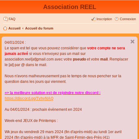
Association REEL
FAQ
Inscription
Connexion
Accueil
Accueil du forum
04/01/2024 :
Le spam est tel que vous pouvez considérer que
votre compte ne sera
jamais activé
si vous n'envoyez pas un mail sur
association.reel[at]gmail.com avec votre
pseudo
et votre
mail
. Remplacer
le [at] par @ dans le mail.
Nous n'avons malheureusement pas le temps de nous pencher sur la
question dans les jours qui viennent.
=> la meilleure solution est de rejoindre notre discord :
https://discord.gg/TvhyNAQ
Au 04/01/2024 : prochain évènement en 2024
Week-end JEUX de Printemps :
Wk jeux du vendredi 29 mars 2024 (fin d'après-midi) au lundi 1er avril
2024 (fin d'après-midi) à la MFR de Saint-Firmin-des-Près (41)