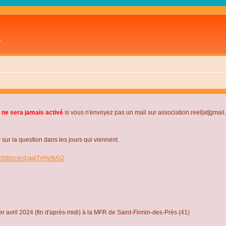
L
 ne sera jamais activé
si vous n'envoyez pas un mail sur association.reel[at]gmai
r la question dans les jours qui viennent.
s://discord.gg/TvhyNAQ
r avril 2024 (fin d'après-midi) à la MFR de Saint-Firmin-des-Près (41)