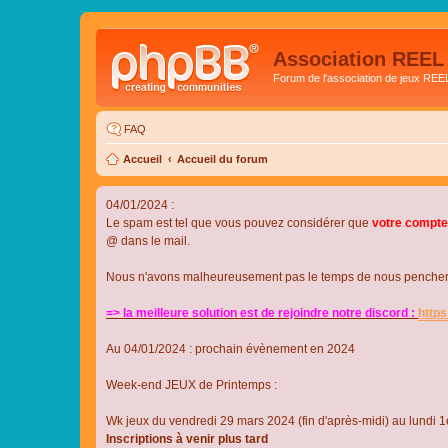
Association REEL
Forum de l'association de jeux REE
FAQ
Accueil
Accueil du forum
04/01/2024 :
Le spam est tel que vous pouvez considérer que
votre compte
@ dans le mail.
Nous n'avons malheureusement pas le temps de nous pencher su
=> la meilleure solution est de rejoindre notre discord :
http
Au 04/01/2024 : prochain évènement en 2024
Week-end JEUX de Printemps :
Wk jeux du vendredi 29 mars 2024 (fin d'après-midi) au lundi 1e
Inscriptions à venir plus tard