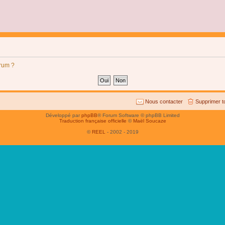
orum ?
Nous contacter
Supprimer t
Développé par
phpBB
® Forum Software © phpBB Limited
Traduction française officielle
©
Maël Soucaze
©
REEL
- 2002 - 2019