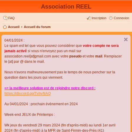
Association REEL
FAQ
Inscription
Connexion
Accueil
Accueil du forum
04/01/2024 :
Le spam est tel que vous pouvez considérer que
votre compte ne sera
jamais activé
si vous n'envoyez pas un mail sur
association.reel[at]gmail.com avec votre
pseudo
et votre
mail
. Remplacer
le [at] par @ dans le mail.
Nous n'avons malheureusement pas le temps de nous pencher sur la
question dans les jours qui viennent.
=> la meilleure solution est de rejoindre notre discord :
https://discord.gg/TvhyNAQ
Au 04/01/2024 : prochain évènement en 2024
Week-end JEUX de Printemps :
Wk jeux du vendredi 29 mars 2024 (fin d'après-midi) au lundi 1er avril
2024 (fin d'après-midi) à la MFR de Saint-Firmin-des-Près (41)