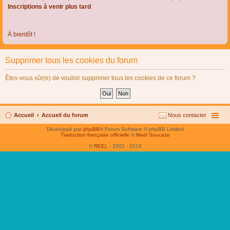
Inscriptions à venir plus tard
À bientôt !
Supprimer tous les cookies du forum
Êtes-vous sûr(e) de vouloir supprimer tous les cookies de ce forum ?
Accueil
Accueil du forum
Nous contacter
Développé par
phpBB
® Forum Software © phpBB Limited
Traduction française officielle
©
Maël Soucaze
©
REEL
- 2002 - 2019