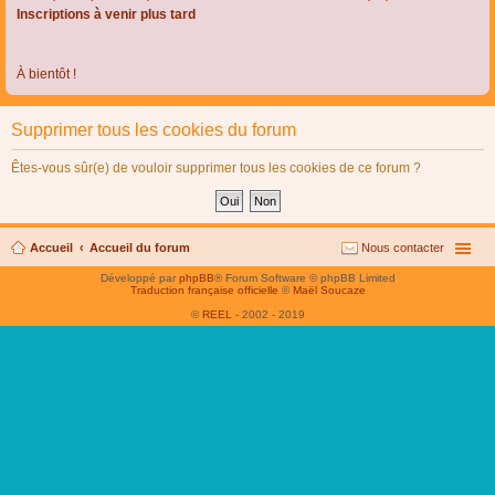
Inscriptions à venir plus tard
À bientôt !
Supprimer tous les cookies du forum
Êtes-vous sûr(e) de vouloir supprimer tous les cookies de ce forum ?
Accueil
Accueil du forum
Nous contacter
Développé par
phpBB
® Forum Software © phpBB Limited
Traduction française officielle
©
Maël Soucaze
©
REEL
- 2002 - 2019