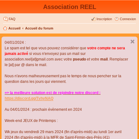
Association REEL
FAQ
Inscription
Connexion
Accueil
Accueil du forum
04/01/2024 :
Le spam est tel que vous pouvez considérer que
votre compte ne sera
jamais activé
si vous n'envoyez pas un mail sur
association.reel[at]gmail.com avec votre
pseudo
et votre
mail
. Remplacer
le [at] par @ dans le mail.
Nous n'avons malheureusement pas le temps de nous pencher sur la
question dans les jours qui viennent.
=> la meilleure solution est de rejoindre notre discord :
https://discord.gg/TvhyNAQ
Au 04/01/2024 : prochain évènement en 2024
Week-end JEUX de Printemps :
Wk jeux du vendredi 29 mars 2024 (fin d'après-midi) au lundi 1er avril
2024 (fin d'après-midi) à la MFR de Saint-Firmin-des-Près (41)