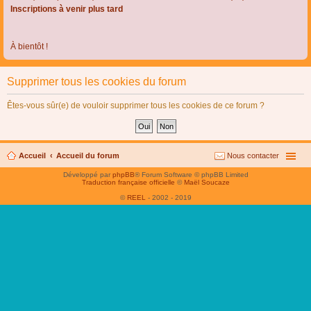
Inscriptions à venir plus tard
À bientôt !
Supprimer tous les cookies du forum
Êtes-vous sûr(e) de vouloir supprimer tous les cookies de ce forum ?
Accueil
Accueil du forum
Nous contacter
Développé par
phpBB
® Forum Software © phpBB Limited
Traduction française officielle
©
Maël Soucaze
©
REEL
- 2002 - 2019