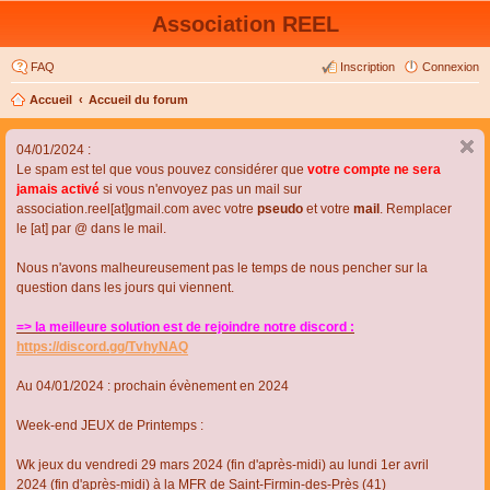
Association REEL
FAQ
Inscription
Connexion
Accueil
Accueil du forum
04/01/2024 :
Le spam est tel que vous pouvez considérer que
votre compte ne sera
jamais activé
si vous n'envoyez pas un mail sur
association.reel[at]gmail.com avec votre
pseudo
et votre
mail
. Remplacer
le [at] par @ dans le mail.
Nous n'avons malheureusement pas le temps de nous pencher sur la
question dans les jours qui viennent.
=> la meilleure solution est de rejoindre notre discord :
https://discord.gg/TvhyNAQ
Au 04/01/2024 : prochain évènement en 2024
Week-end JEUX de Printemps :
Wk jeux du vendredi 29 mars 2024 (fin d'après-midi) au lundi 1er avril
2024 (fin d'après-midi) à la MFR de Saint-Firmin-des-Près (41)