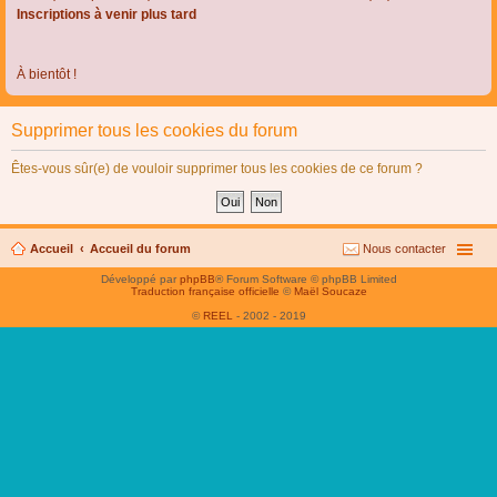
Inscriptions à venir plus tard
À bientôt !
Supprimer tous les cookies du forum
Êtes-vous sûr(e) de vouloir supprimer tous les cookies de ce forum ?
Accueil
Accueil du forum
Nous contacter
Développé par
phpBB
® Forum Software © phpBB Limited
Traduction française officielle
©
Maël Soucaze
©
REEL
- 2002 - 2019