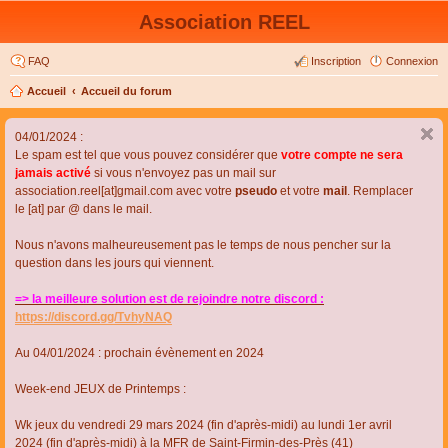
Association REEL
FAQ
Inscription
Connexion
Accueil
Accueil du forum
04/01/2024 :
Le spam est tel que vous pouvez considérer que
votre compte ne sera
jamais activé
si vous n'envoyez pas un mail sur
association.reel[at]gmail.com avec votre
pseudo
et votre
mail
. Remplacer
le [at] par @ dans le mail.
Nous n'avons malheureusement pas le temps de nous pencher sur la
question dans les jours qui viennent.
=> la meilleure solution est de rejoindre notre discord :
https://discord.gg/TvhyNAQ
Au 04/01/2024 : prochain évènement en 2024
Week-end JEUX de Printemps :
Wk jeux du vendredi 29 mars 2024 (fin d'après-midi) au lundi 1er avril
2024 (fin d'après-midi) à la MFR de Saint-Firmin-des-Près (41)