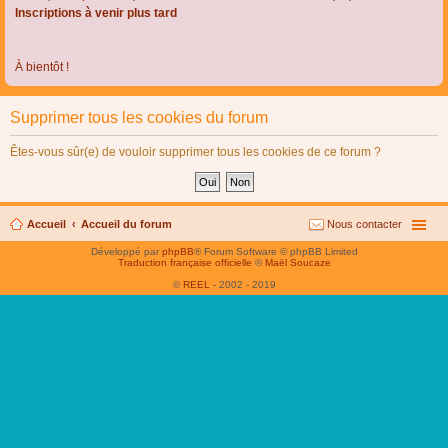
Inscriptions à venir plus tard
À bientôt !
Supprimer tous les cookies du forum
Êtes-vous sûr(e) de vouloir supprimer tous les cookies de ce forum ?
Accueil
Accueil du forum
Nous contacter
Développé par
phpBB
® Forum Software © phpBB Limited
Traduction française officielle
©
Maël Soucaze
©
REEL
- 2002 - 2019