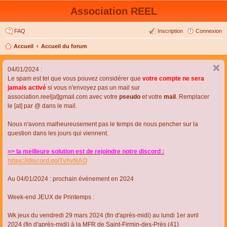
Association REEL
FAQ
Inscription
Connexion
Accueil
Accueil du forum
04/01/2024 :
Le spam est tel que vous pouvez considérer que
votre compte ne sera
jamais activé
si vous n'envoyez pas un mail sur
association.reel[at]gmail.com avec votre
pseudo
et votre
mail
. Remplacer
le [at] par @ dans le mail.
Nous n'avons malheureusement pas le temps de nous pencher sur la
question dans les jours qui viennent.
=> la meilleure solution est de rejoindre notre discord :
https://discord.gg/TvhyNAQ
Au 04/01/2024 : prochain évènement en 2024
Week-end JEUX de Printemps :
Wk jeux du vendredi 29 mars 2024 (fin d'après-midi) au lundi 1er avril
2024 (fin d'après-midi) à la MFR de Saint-Firmin-des-Près (41)