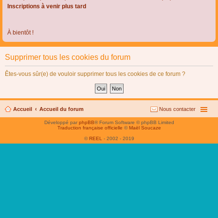
Inscriptions à venir plus tard
À bientôt !
Supprimer tous les cookies du forum
Êtes-vous sûr(e) de vouloir supprimer tous les cookies de ce forum ?
Accueil
Accueil du forum
Nous contacter
Développé par
phpBB
® Forum Software © phpBB Limited
Traduction française officielle
©
Maël Soucaze
©
REEL
- 2002 - 2019