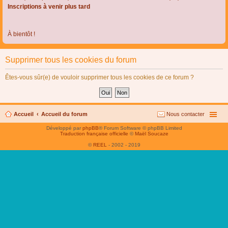
Inscriptions à venir plus tard
À bientôt !
Supprimer tous les cookies du forum
Êtes-vous sûr(e) de vouloir supprimer tous les cookies de ce forum ?
Accueil
Accueil du forum
Nous contacter
Développé par
phpBB
® Forum Software © phpBB Limited
Traduction française officielle
©
Maël Soucaze
©
REEL
- 2002 - 2019