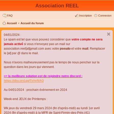
Association REEL
FAQ
Inscription
Connexion
Accueil
Accueil du forum
04/01/2024 :
Le spam est tel que vous pouvez considérer que
votre compte ne sera
jamais activé
si vous n'envoyez pas un mail sur
association.reel[at]gmail.com avec votre
pseudo
et votre
mail
. Remplacer
le [at] par @ dans le mail.
Nous n'avons malheureusement pas le temps de nous pencher sur la
question dans les jours qui viennent.
=> la meilleure solution est de rejoindre notre discord :
https://discord.gg/TvhyNAQ
Au 04/01/2024 : prochain évènement en 2024
Week-end JEUX de Printemps :
Wk jeux du vendredi 29 mars 2024 (fin d'après-midi) au lundi 1er avril
2024 (fin d'après-midi) à la MFR de Saint-Firmin-des-Près (41)