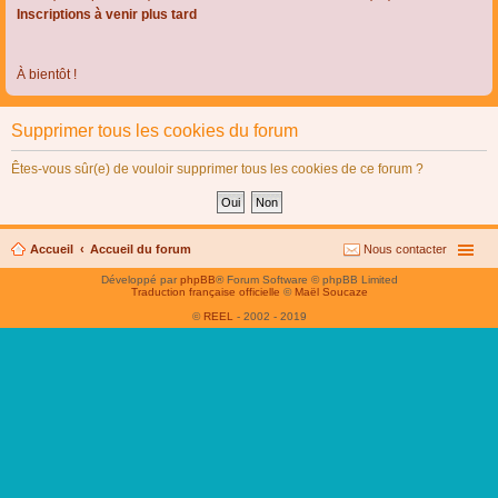
Inscriptions à venir plus tard
À bientôt !
Supprimer tous les cookies du forum
Êtes-vous sûr(e) de vouloir supprimer tous les cookies de ce forum ?
Accueil
Accueil du forum
Nous contacter
Développé par
phpBB
® Forum Software © phpBB Limited
Traduction française officielle
©
Maël Soucaze
©
REEL
- 2002 - 2019