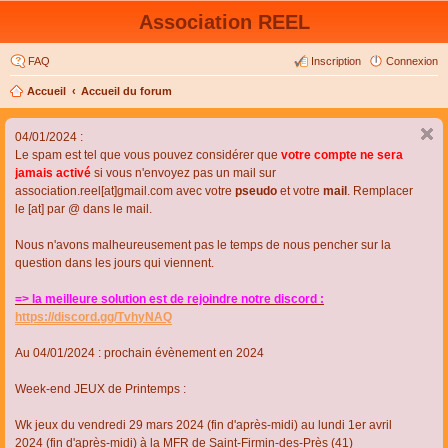
Association REEL
FAQ
Inscription
Connexion
Accueil
Accueil du forum
04/01/2024 :
Le spam est tel que vous pouvez considérer que
votre compte ne sera
jamais activé
si vous n'envoyez pas un mail sur
association.reel[at]gmail.com avec votre
pseudo
et votre
mail
. Remplacer
le [at] par @ dans le mail.
Nous n'avons malheureusement pas le temps de nous pencher sur la
question dans les jours qui viennent.
=> la meilleure solution est de rejoindre notre discord :
https://discord.gg/TvhyNAQ
Au 04/01/2024 : prochain évènement en 2024
Week-end JEUX de Printemps :
Wk jeux du vendredi 29 mars 2024 (fin d'après-midi) au lundi 1er avril
2024 (fin d'après-midi) à la MFR de Saint-Firmin-des-Près (41)