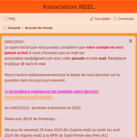
Association REEL
FAQ
Inscription
Connexion
Accueil
Accueil du forum
04/01/2024 :
Le spam est tel que vous pouvez considérer que
votre compte ne sera
jamais activé
si vous n'envoyez pas un mail sur
association.reel[at]gmail.com avec votre
pseudo
et votre
mail
. Remplacer
le [at] par @ dans le mail.
Nous n'avons malheureusement pas le temps de nous pencher sur la
question dans les jours qui viennent.
=> la meilleure solution est de rejoindre notre discord :
https://discord.gg/TvhyNAQ
Au 04/01/2024 : prochain évènement en 2024
Week-end JEUX de Printemps :
Wk jeux du vendredi 29 mars 2024 (fin d'après-midi) au lundi 1er avril
2024 (fin d'après-midi) à la MFR de Saint-Firmin-des-Près (41)