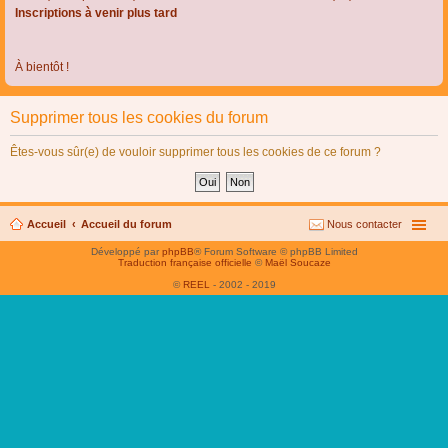
Inscriptions à venir plus tard
À bientôt !
Supprimer tous les cookies du forum
Êtes-vous sûr(e) de vouloir supprimer tous les cookies de ce forum ?
Accueil
Accueil du forum
Nous contacter
Développé par
phpBB
® Forum Software © phpBB Limited
Traduction française officielle
©
Maël Soucaze
©
REEL
- 2002 - 2019