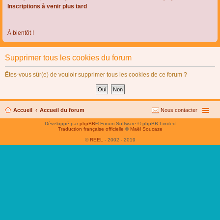
Inscriptions à venir plus tard
À bientôt !
Supprimer tous les cookies du forum
Êtes-vous sûr(e) de vouloir supprimer tous les cookies de ce forum ?
Accueil
Accueil du forum
Nous contacter
Développé par
phpBB
® Forum Software © phpBB Limited
Traduction française officielle
©
Maël Soucaze
©
REEL
- 2002 - 2019