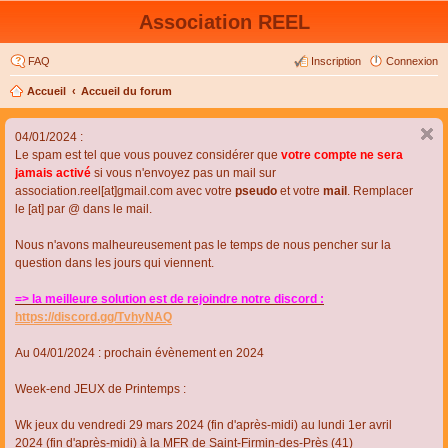
Association REEL
FAQ
Inscription
Connexion
Accueil
Accueil du forum
04/01/2024 :
Le spam est tel que vous pouvez considérer que
votre compte ne sera
jamais activé
si vous n'envoyez pas un mail sur
association.reel[at]gmail.com avec votre
pseudo
et votre
mail
. Remplacer
le [at] par @ dans le mail.
Nous n'avons malheureusement pas le temps de nous pencher sur la
question dans les jours qui viennent.
=> la meilleure solution est de rejoindre notre discord :
https://discord.gg/TvhyNAQ
Au 04/01/2024 : prochain évènement en 2024
Week-end JEUX de Printemps :
Wk jeux du vendredi 29 mars 2024 (fin d'après-midi) au lundi 1er avril
2024 (fin d'après-midi) à la MFR de Saint-Firmin-des-Près (41)