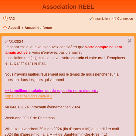
Association REEL
FAQ
Inscription
Connexion
Accueil
Accueil du forum
04/01/2024 :
Le spam est tel que vous pouvez considérer que
votre compte ne sera
jamais activé
si vous n'envoyez pas un mail sur
association.reel[at]gmail.com avec votre
pseudo
et votre
mail
. Remplacer
le [at] par @ dans le mail.
Nous n'avons malheureusement pas le temps de nous pencher sur la
question dans les jours qui viennent.
=> la meilleure solution est de rejoindre notre discord :
https://discord.gg/TvhyNAQ
Au 04/01/2024 : prochain évènement en 2024
Week-end JEUX de Printemps :
Wk jeux du vendredi 29 mars 2024 (fin d'après-midi) au lundi 1er avril
2024 (fin d'après-midi) à la MFR de Saint-Firmin-des-Près (41)