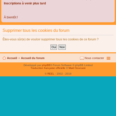
Inscriptions à venir plus tard
À bientôt !
Supprimer tous les cookies du forum
Êtes-vous sûr(e) de vouloir supprimer tous les cookies de ce forum ?
Accueil
Accueil du forum
Nous contacter
Développé par
phpBB
® Forum Software © phpBB Limited
Traduction française officielle
©
Maël Soucaze
©
REEL
- 2002 - 2019