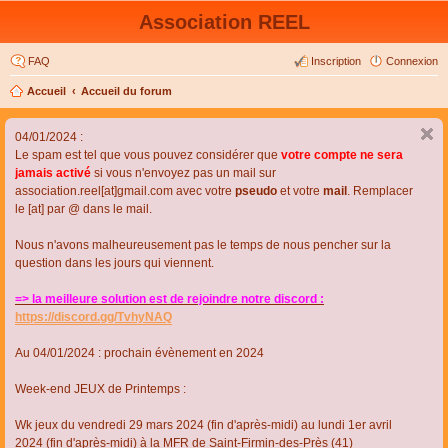
Association REEL
FAQ
Inscription
Connexion
Accueil
Accueil du forum
04/01/2024 :
Le spam est tel que vous pouvez considérer que
votre compte ne sera
jamais activé
si vous n'envoyez pas un mail sur
association.reel[at]gmail.com avec votre
pseudo
et votre
mail
. Remplacer
le [at] par @ dans le mail.
Nous n'avons malheureusement pas le temps de nous pencher sur la
question dans les jours qui viennent.
=> la meilleure solution est de rejoindre notre discord :
https://discord.gg/TvhyNAQ
Au 04/01/2024 : prochain évènement en 2024
Week-end JEUX de Printemps :
Wk jeux du vendredi 29 mars 2024 (fin d'après-midi) au lundi 1er avril
2024 (fin d'après-midi) à la MFR de Saint-Firmin-des-Près (41)