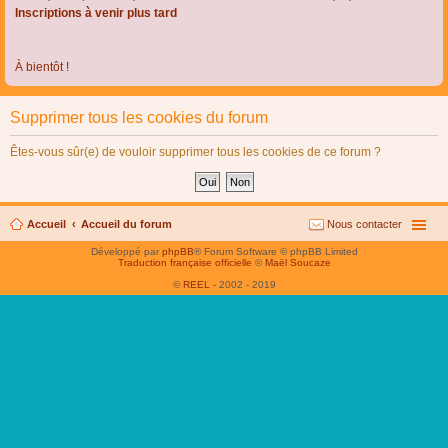
Inscriptions à venir plus tard
À bientôt !
Supprimer tous les cookies du forum
Êtes-vous sûr(e) de vouloir supprimer tous les cookies de ce forum ?
Accueil
Accueil du forum
Nous contacter
Développé par
phpBB
® Forum Software © phpBB Limited
Traduction française officielle
©
Maël Soucaze
©
REEL
- 2002 - 2019