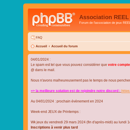
Association REEL
Forum de l'association de jeux REE
FAQ
Accueil
Accueil du forum
04/01/2024 :
Le spam est tel que vous pouvez considérer que
votre compte
@ dans le mail.
Nous n'avons malheureusement pas le temps de nous pencher su
=> la meilleure solution est de rejoindre notre discord :
http
Au 04/01/2024 : prochain évènement en 2024
Week-end JEUX de Printemps :
Wk jeux du vendredi 29 mars 2024 (fin d'après-midi) au lundi 1e
Inscriptions à venir plus tard