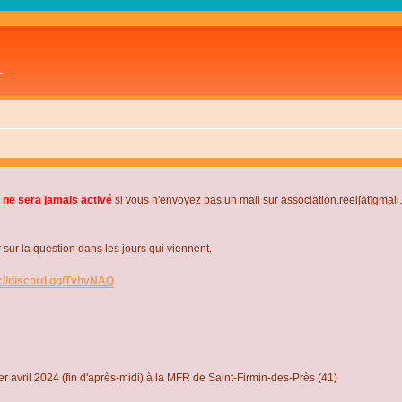
L
 ne sera jamais activé
si vous n'envoyez pas un mail sur association.reel[at]gmai
r la question dans les jours qui viennent.
s://discord.gg/TvhyNAQ
r avril 2024 (fin d'après-midi) à la MFR de Saint-Firmin-des-Près (41)