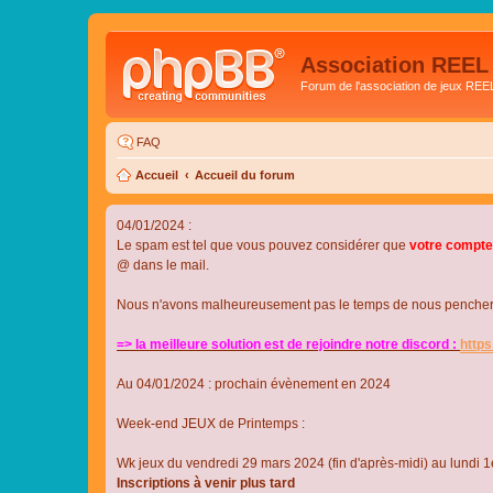
Association REEL
Forum de l'association de jeux REE
FAQ
Accueil
Accueil du forum
04/01/2024 :
Le spam est tel que vous pouvez considérer que
votre compte
@ dans le mail.
Nous n'avons malheureusement pas le temps de nous pencher su
=> la meilleure solution est de rejoindre notre discord :
http
Au 04/01/2024 : prochain évènement en 2024
Week-end JEUX de Printemps :
Wk jeux du vendredi 29 mars 2024 (fin d'après-midi) au lundi 1e
Inscriptions à venir plus tard