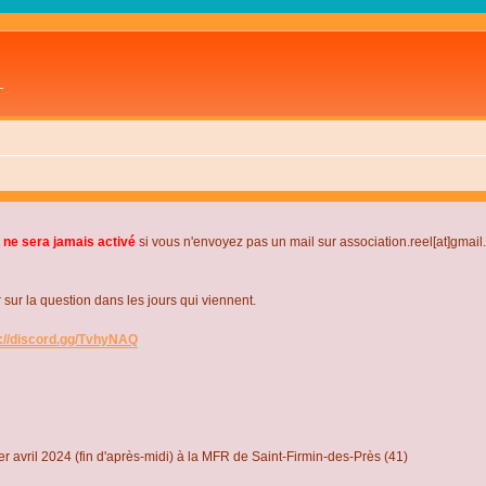
L
 ne sera jamais activé
si vous n'envoyez pas un mail sur association.reel[at]gmai
r la question dans les jours qui viennent.
s://discord.gg/TvhyNAQ
r avril 2024 (fin d'après-midi) à la MFR de Saint-Firmin-des-Près (41)