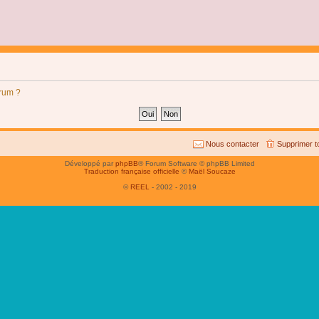
orum ?
Nous contacter
Supprimer t
Développé par
phpBB
® Forum Software © phpBB Limited
Traduction française officielle
©
Maël Soucaze
©
REEL
- 2002 - 2019