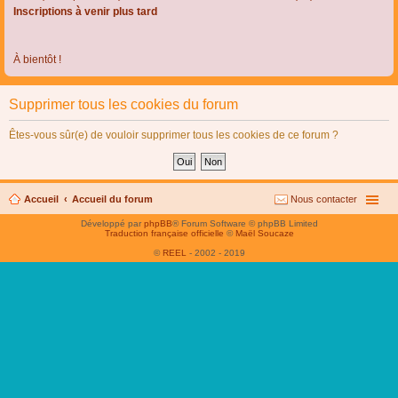
Inscriptions à venir plus tard
À bientôt !
Supprimer tous les cookies du forum
Êtes-vous sûr(e) de vouloir supprimer tous les cookies de ce forum ?
Accueil
Accueil du forum
Nous contacter
Développé par
phpBB
® Forum Software © phpBB Limited
Traduction française officielle
©
Maël Soucaze
©
REEL
- 2002 - 2019