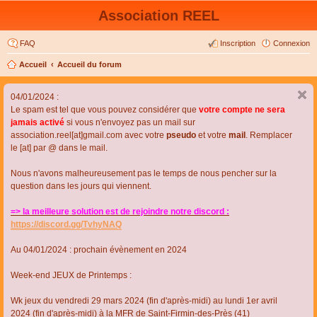
Association REEL
FAQ
Inscription
Connexion
Accueil
Accueil du forum
04/01/2024 :
Le spam est tel que vous pouvez considérer que
votre compte ne sera
jamais activé
si vous n'envoyez pas un mail sur
association.reel[at]gmail.com avec votre
pseudo
et votre
mail
. Remplacer
le [at] par @ dans le mail.
Nous n'avons malheureusement pas le temps de nous pencher sur la
question dans les jours qui viennent.
=> la meilleure solution est de rejoindre notre discord :
https://discord.gg/TvhyNAQ
Au 04/01/2024 : prochain évènement en 2024
Week-end JEUX de Printemps :
Wk jeux du vendredi 29 mars 2024 (fin d'après-midi) au lundi 1er avril
2024 (fin d'après-midi) à la MFR de Saint-Firmin-des-Près (41)