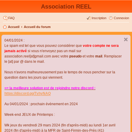
Association REEL
FAQ
Inscription
Connexion
Accueil
Accueil du forum
04/01/2024 :
Le spam est tel que vous pouvez considérer que
votre compte ne sera
jamais activé
si vous n'envoyez pas un mail sur
association.reel[at]gmail.com avec votre
pseudo
et votre
mail
. Remplacer
le [at] par @ dans le mail.
Nous n'avons malheureusement pas le temps de nous pencher sur la
question dans les jours qui viennent.
=> la meilleure solution est de rejoindre notre discord :
https://discord.gg/TvhyNAQ
Au 04/01/2024 : prochain évènement en 2024
Week-end JEUX de Printemps :
Wk jeux du vendredi 29 mars 2024 (fin d'après-midi) au lundi 1er avril
2024 (fin d'après-midi) à la MFR de Saint-Firmin-des-Près (41)