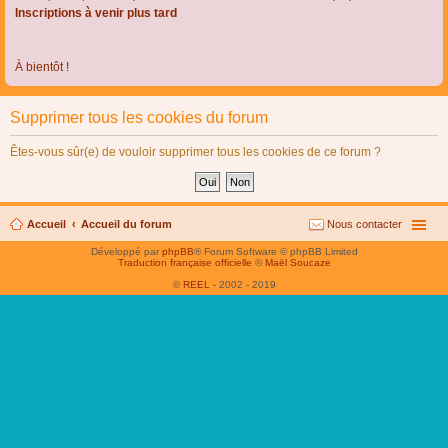
Inscriptions à venir plus tard
À bientôt !
Supprimer tous les cookies du forum
Êtes-vous sûr(e) de vouloir supprimer tous les cookies de ce forum ?
Accueil
Accueil du forum
Nous contacter
Développé par
phpBB
® Forum Software © phpBB Limited
Traduction française officielle
©
Maël Soucaze
©
REEL
- 2002 - 2019