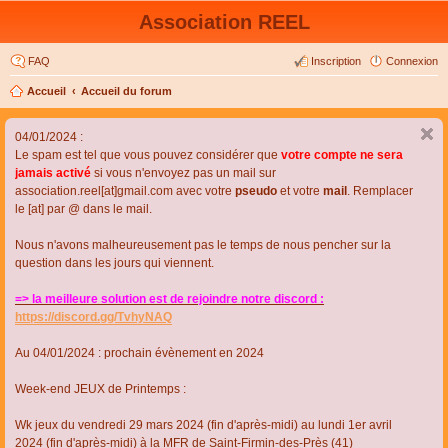
Association REEL
FAQ
Inscription
Connexion
Accueil
Accueil du forum
04/01/2024 :
Le spam est tel que vous pouvez considérer que
votre compte ne sera
jamais activé
si vous n'envoyez pas un mail sur
association.reel[at]gmail.com avec votre
pseudo
et votre
mail
. Remplacer
le [at] par @ dans le mail.
Nous n'avons malheureusement pas le temps de nous pencher sur la
question dans les jours qui viennent.
=> la meilleure solution est de rejoindre notre discord :
https://discord.gg/TvhyNAQ
Au 04/01/2024 : prochain évènement en 2024
Week-end JEUX de Printemps :
Wk jeux du vendredi 29 mars 2024 (fin d'après-midi) au lundi 1er avril
2024 (fin d'après-midi) à la MFR de Saint-Firmin-des-Près (41)