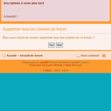
Inscriptions à venir plus tard
À bientôt !
Supprimer tous les cookies du forum
Êtes-vous sûr(e) de vouloir supprimer tous les cookies de ce forum ?
Accueil
Accueil du forum
Nous contacter
Développé par
phpBB
® Forum Software © phpBB Limited
Traduction française officielle
©
Maël Soucaze
©
REEL
- 2002 - 2019