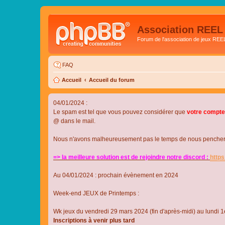
Association REEL
Forum de l'association de jeux REE
FAQ
Accueil
Accueil du forum
04/01/2024 :
Le spam est tel que vous pouvez considérer que
votre compte
@ dans le mail.
Nous n'avons malheureusement pas le temps de nous pencher su
=> la meilleure solution est de rejoindre notre discord :
http
Au 04/01/2024 : prochain évènement en 2024
Week-end JEUX de Printemps :
Wk jeux du vendredi 29 mars 2024 (fin d'après-midi) au lundi 1e
Inscriptions à venir plus tard