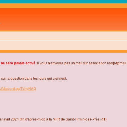
L
 ne sera jamais activé
si vous n'envoyez pas un mail sur association.reel[at]gmai
r la question dans les jours qui viennent.
s://discord.gg/TvhyNAQ
r avril 2024 (fin d'après-midi) à la MFR de Saint-Firmin-des-Près (41)