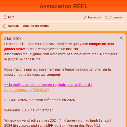
Association REEL
FAQ
Inscription
Connexion
Accueil
Accueil du forum
04/01/2024 :
Le spam est tel que vous pouvez considérer que
votre compte ne sera
jamais activé
si vous n'envoyez pas un mail sur
association.reel[at]gmail.com avec votre
pseudo
et votre
mail
. Remplacer
le [at] par @ dans le mail.
Nous n'avons malheureusement pas le temps de nous pencher sur la
question dans les jours qui viennent.
=> la meilleure solution est de rejoindre notre discord :
https://discord.gg/TvhyNAQ
Au 04/01/2024 : prochain évènement en 2024
Week-end JEUX de Printemps :
Wk jeux du vendredi 29 mars 2024 (fin d'après-midi) au lundi 1er avril
2024 (fin d'après-midi) à la MFR de Saint-Firmin-des-Près (41)