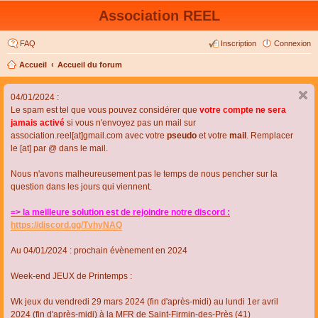
Association REEL
FAQ
Inscription
Connexion
Accueil
Accueil du forum
04/01/2024 :
Le spam est tel que vous pouvez considérer que
votre compte ne sera
jamais activé
si vous n'envoyez pas un mail sur
association.reel[at]gmail.com avec votre
pseudo
et votre
mail
. Remplacer
le [at] par @ dans le mail.
Nous n'avons malheureusement pas le temps de nous pencher sur la
question dans les jours qui viennent.
=> la meilleure solution est de rejoindre notre discord :
https://discord.gg/TvhyNAQ
Au 04/01/2024 : prochain évènement en 2024
Week-end JEUX de Printemps :
Wk jeux du vendredi 29 mars 2024 (fin d'après-midi) au lundi 1er avril
2024 (fin d'après-midi) à la MFR de Saint-Firmin-des-Près (41)