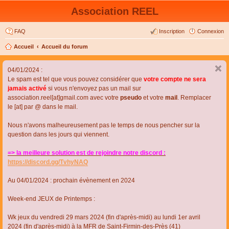
Association REEL
FAQ
Inscription
Connexion
Accueil
Accueil du forum
04/01/2024 :
Le spam est tel que vous pouvez considérer que
votre compte ne sera
jamais activé
si vous n'envoyez pas un mail sur
association.reel[at]gmail.com avec votre
pseudo
et votre
mail
. Remplacer
le [at] par @ dans le mail.
Nous n'avons malheureusement pas le temps de nous pencher sur la
question dans les jours qui viennent.
=> la meilleure solution est de rejoindre notre discord :
https://discord.gg/TvhyNAQ
Au 04/01/2024 : prochain évènement en 2024
Week-end JEUX de Printemps :
Wk jeux du vendredi 29 mars 2024 (fin d'après-midi) au lundi 1er avril
2024 (fin d'après-midi) à la MFR de Saint-Firmin-des-Près (41)