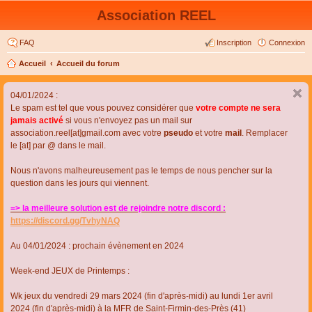
Association REEL
FAQ
Inscription
Connexion
Accueil
Accueil du forum
04/01/2024 :
Le spam est tel que vous pouvez considérer que
votre compte ne sera
jamais activé
si vous n'envoyez pas un mail sur
association.reel[at]gmail.com avec votre
pseudo
et votre
mail
. Remplacer
le [at] par @ dans le mail.
Nous n'avons malheureusement pas le temps de nous pencher sur la
question dans les jours qui viennent.
=> la meilleure solution est de rejoindre notre discord :
https://discord.gg/TvhyNAQ
Au 04/01/2024 : prochain évènement en 2024
Week-end JEUX de Printemps :
Wk jeux du vendredi 29 mars 2024 (fin d'après-midi) au lundi 1er avril
2024 (fin d'après-midi) à la MFR de Saint-Firmin-des-Près (41)