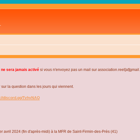
L
 ne sera jamais activé
si vous n'envoyez pas un mail sur association.reel[at]gmai
r la question dans les jours qui viennent.
s://discord.gg/TvhyNAQ
r avril 2024 (fin d'après-midi) à la MFR de Saint-Firmin-des-Près (41)