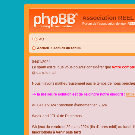
Association REEL
Forum de l'association de jeux REE
FAQ
Accueil
Accueil du forum
04/01/2024 :
Le spam est tel que vous pouvez considérer que
votre compte
@ dans le mail.
Nous n'avons malheureusement pas le temps de nous pencher su
=> la meilleure solution est de rejoindre notre discord :
http
Au 04/01/2024 : prochain évènement en 2024
Week-end JEUX de Printemps :
Wk jeux du vendredi 29 mars 2024 (fin d'après-midi) au lundi 1e
Inscriptions à venir plus tard