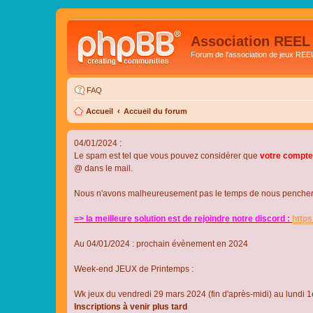
Association REEL
Forum de l'association de jeux REE
FAQ
Accueil
Accueil du forum
04/01/2024 :
Le spam est tel que vous pouvez considérer que
votre compte
@ dans le mail.
Nous n'avons malheureusement pas le temps de nous pencher su
=> la meilleure solution est de rejoindre notre discord :
http
Au 04/01/2024 : prochain évènement en 2024
Week-end JEUX de Printemps :
Wk jeux du vendredi 29 mars 2024 (fin d'après-midi) au lundi 1e
Inscriptions à venir plus tard