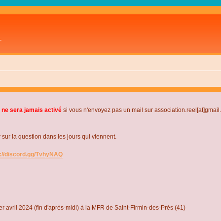
L
 ne sera jamais activé
si vous n'envoyez pas un mail sur association.reel[at]gmai
r la question dans les jours qui viennent.
s://discord.gg/TvhyNAQ
r avril 2024 (fin d'après-midi) à la MFR de Saint-Firmin-des-Près (41)