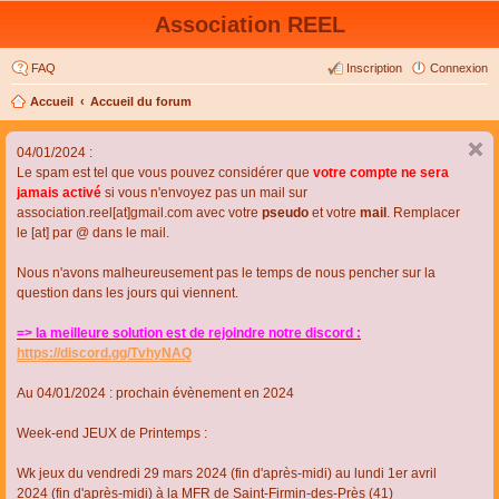
Association REEL
FAQ
Inscription
Connexion
Accueil
Accueil du forum
04/01/2024 :
Le spam est tel que vous pouvez considérer que
votre compte ne sera
jamais activé
si vous n'envoyez pas un mail sur
association.reel[at]gmail.com avec votre
pseudo
et votre
mail
. Remplacer
le [at] par @ dans le mail.
Nous n'avons malheureusement pas le temps de nous pencher sur la
question dans les jours qui viennent.
=> la meilleure solution est de rejoindre notre discord :
https://discord.gg/TvhyNAQ
Au 04/01/2024 : prochain évènement en 2024
Week-end JEUX de Printemps :
Wk jeux du vendredi 29 mars 2024 (fin d'après-midi) au lundi 1er avril
2024 (fin d'après-midi) à la MFR de Saint-Firmin-des-Près (41)