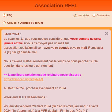
Association REEL
FAQ
Inscription
Connexion
Accueil
Accueil du forum
04/01/2024 :
Le spam est tel que vous pouvez considérer que
votre compte ne sera
jamais activé
si vous n'envoyez pas un mail sur
association.reel[at]gmail.com avec votre
pseudo
et votre
mail
. Remplacer
le [at] par @ dans le mail.
Nous n'avons malheureusement pas le temps de nous pencher sur la
question dans les jours qui viennent.
=> la meilleure solution est de rejoindre notre discord :
https://discord.gg/TvhyNAQ
Au 04/01/2024 : prochain évènement en 2024
Week-end JEUX de Printemps :
Wk jeux du vendredi 29 mars 2024 (fin d'après-midi) au lundi 1er avril
2024 (fin d'après-midi) à la MFR de Saint-Firmin-des-Près (41)