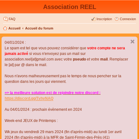
Association REEL
FAQ
Inscription
Connexion
Accueil
Accueil du forum
04/01/2024 :
Le spam est tel que vous pouvez considérer que
votre compte ne sera
jamais activé
si vous n'envoyez pas un mail sur
association.reel[at]gmail.com avec votre
pseudo
et votre
mail
. Remplacer
le [at] par @ dans le mail.
Nous n'avons malheureusement pas le temps de nous pencher sur la
question dans les jours qui viennent.
=> la meilleure solution est de rejoindre notre discord :
https://discord.gg/TvhyNAQ
Au 04/01/2024 : prochain évènement en 2024
Week-end JEUX de Printemps :
Wk jeux du vendredi 29 mars 2024 (fin d'après-midi) au lundi 1er avril
2024 (fin d'après-midi) à la MFR de Saint-Firmin-des-Près (41)