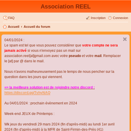
Association REEL
FAQ
Inscription
Connexion
Accueil
Accueil du forum
04/01/2024 :
Le spam est tel que vous pouvez considérer que
votre compte ne sera
jamais activé
si vous n'envoyez pas un mail sur
association.reel[at]gmail.com avec votre
pseudo
et votre
mail
. Remplacer
le [at] par @ dans le mail.
Nous n'avons malheureusement pas le temps de nous pencher sur la
question dans les jours qui viennent.
=> la meilleure solution est de rejoindre notre discord :
https://discord.gg/TvhyNAQ
Au 04/01/2024 : prochain évènement en 2024
Week-end JEUX de Printemps :
Wk jeux du vendredi 29 mars 2024 (fin d'après-midi) au lundi 1er avril
2024 (fin d'après-midi) à la MFR de Saint-Firmin-des-Près (41)