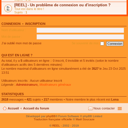
e
g
n
[REEL] - Un problème de connexion ou d'inscription ?
p
e
l
l
n
Tout est dans le titre !
u
u
o
Sujets :
1
l
s
n
e
r
l
p
é
u
l
CONNEXION
•
INSCRIPTION
c
l
u
e
e
Nom d’utilisateur :
s
n
p
r
t
l
Mot de passe :
é
u
c
s
J’ai oublié mon mot de passe
Se souvenir de moi
e
r
n
é
t
c
QUI EST EN LIGNE ?
e
n
Au total, il y a
5
utilisateurs en ligne :: 0 inscrit, 0 invisible et 5 invités (selon le nombre
t
d’utilisateurs actifs des 5 dernières minutes)
Le nombre maximal d’utilisateurs en ligne simultanément a été de
3527
le Jeu 23 Oct 2025
13:51
Utilisateurs inscrits : Aucun utilisateur inscrit
Légende :
Administrateurs
,
Modérateurs généraux
STATISTIQUES
2618
messages •
421
sujets •
217
membres • Notre membre le plus récent est
Lena
Accueil
Accueil du forum
Nous contacter
Développé par
phpBB
® Forum Software © phpBB Limited
Traduction française officielle
©
Maël Soucaze
©
REEL
- 2002 - 2019