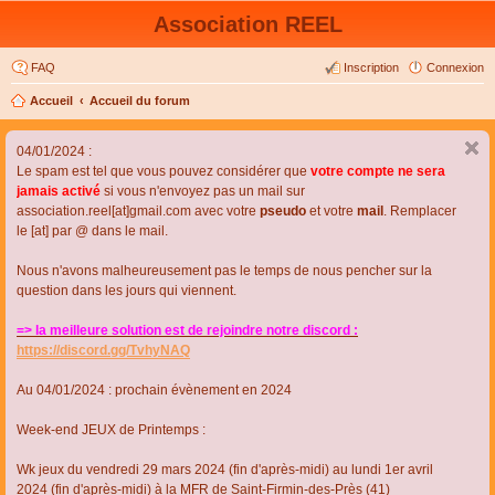
Association REEL
FAQ
Inscription
Connexion
Accueil
Accueil du forum
04/01/2024 :
Le spam est tel que vous pouvez considérer que
votre compte ne sera
jamais activé
si vous n'envoyez pas un mail sur
association.reel[at]gmail.com avec votre
pseudo
et votre
mail
. Remplacer
le [at] par @ dans le mail.
Nous n'avons malheureusement pas le temps de nous pencher sur la
question dans les jours qui viennent.
=> la meilleure solution est de rejoindre notre discord :
https://discord.gg/TvhyNAQ
Au 04/01/2024 : prochain évènement en 2024
Week-end JEUX de Printemps :
Wk jeux du vendredi 29 mars 2024 (fin d'après-midi) au lundi 1er avril
2024 (fin d'après-midi) à la MFR de Saint-Firmin-des-Près (41)