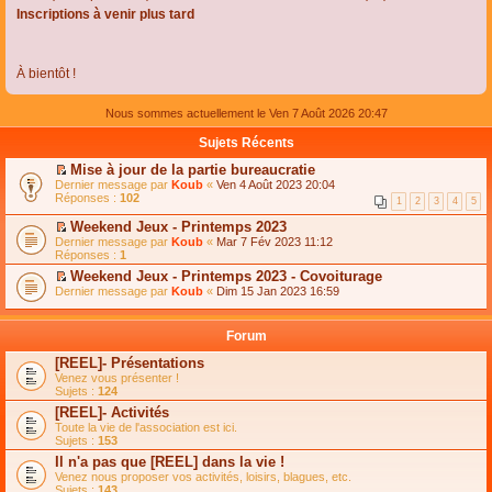
Inscriptions à venir plus tard
À bientôt !
Nous sommes actuellement le Ven 7 Août 2026 20:47
Sujets Récents
Mise à jour de la partie bureaucratie
C
Dernier message par
Koub
«
Ven 4 Août 2023 20:04
o
Réponses :
102
1
2
3
4
5
n
s
Weekend Jeux - Printemps 2023
u
C
Dernier message par
Koub
«
Mar 7 Fév 2023 11:12
l
o
Réponses :
1
t
n
e
Weekend Jeux - Printemps 2023 - Covoiturage
s
r
C
Dernier message par
u
Koub
«
Dim 15 Jan 2023 16:59
l
o
l
e
n
t
m
s
e
Forum
e
u
r
s
l
l
[REEL]- Présentations
s
t
e
Venez vous présenter !
a
e
m
Sujets :
124
g
r
e
e
l
s
[REEL]- Activités
n
e
s
Toute la vie de l'association est ici.
o
m
a
Sujets :
153
n
e
g
l
s
Il n'a pas que [REEL] dans la vie !
e
u
s
n
Venez nous proposer vos activités, loisirs, blagues, etc.
l
a
o
Sujets :
143