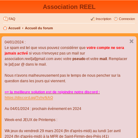
Association REEL
FAQ
Inscription
Connexion
Accueil
Accueil du forum
04/01/2024 :
Le spam est tel que vous pouvez considérer que
votre compte ne sera
jamais activé
si vous n'envoyez pas un mail sur
association.reel[at]gmail.com avec votre
pseudo
et votre
mail
. Remplacer
le [at] par @ dans le mail.
Nous n'avons malheureusement pas le temps de nous pencher sur la
question dans les jours qui viennent.
=> la meilleure solution est de rejoindre notre discord :
https://discord.gg/TvhyNAQ
Au 04/01/2024 : prochain évènement en 2024
Week-end JEUX de Printemps :
Wk jeux du vendredi 29 mars 2024 (fin d'après-midi) au lundi 1er avril
2024 (fin d'après-midi) à la MFR de Saint-Firmin-des-Près (41)