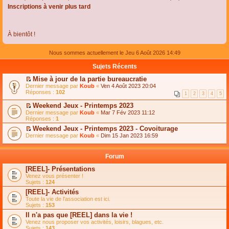
Inscriptions à venir plus tard
À bientôt !
Nous sommes actuellement le Jeu 6 Août 2026 14:49
Sujets Récents
Mise à jour de la partie bureaucratie
C
Dernier message par
Koub
«
Ven 4 Août 2023 20:04
o
Réponses :
102
1
2
3
4
5
n
s
Weekend Jeux - Printemps 2023
u
C
Dernier message par
Koub
«
Mar 7 Fév 2023 11:12
l
o
Réponses :
1
t
n
e
Weekend Jeux - Printemps 2023 - Covoiturage
s
r
C
Dernier message par
u
Koub
«
Dim 15 Jan 2023 16:59
l
o
l
e
n
t
m
s
e
Forum
e
u
r
s
l
l
[REEL]- Présentations
s
t
e
Venez vous présenter !
a
e
m
Sujets :
124
g
r
e
e
l
s
[REEL]- Activités
n
e
s
Toute la vie de l'association est ici.
o
m
a
Sujets :
153
n
e
g
l
s
Il n'a pas que [REEL] dans la vie !
e
u
s
n
Venez nous proposer vos activités, loisirs, blagues, etc.
l
a
o
Sujets :
143