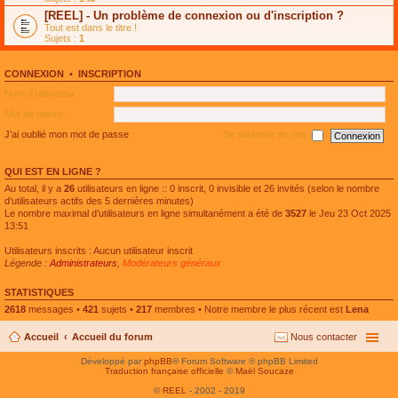
e
g
n
[REEL] - Un problème de connexion ou d'inscription ?
p
e
l
l
n
Tout est dans le titre !
u
u
o
Sujets :
1
l
s
n
e
r
l
p
é
u
l
CONNEXION
•
INSCRIPTION
c
l
u
e
e
Nom d’utilisateur :
s
n
p
r
t
l
Mot de passe :
é
u
c
s
J’ai oublié mon mot de passe
Se souvenir de moi
e
r
n
é
t
c
QUI EST EN LIGNE ?
e
n
Au total, il y a
26
utilisateurs en ligne :: 0 inscrit, 0 invisible et 26 invités (selon le nombre
t
d’utilisateurs actifs des 5 dernières minutes)
Le nombre maximal d’utilisateurs en ligne simultanément a été de
3527
le Jeu 23 Oct 2025
13:51
Utilisateurs inscrits : Aucun utilisateur inscrit
Légende :
Administrateurs
,
Modérateurs généraux
STATISTIQUES
2618
messages •
421
sujets •
217
membres • Notre membre le plus récent est
Lena
Accueil
Accueil du forum
Nous contacter
Développé par
phpBB
® Forum Software © phpBB Limited
Traduction française officielle
©
Maël Soucaze
©
REEL
- 2002 - 2019