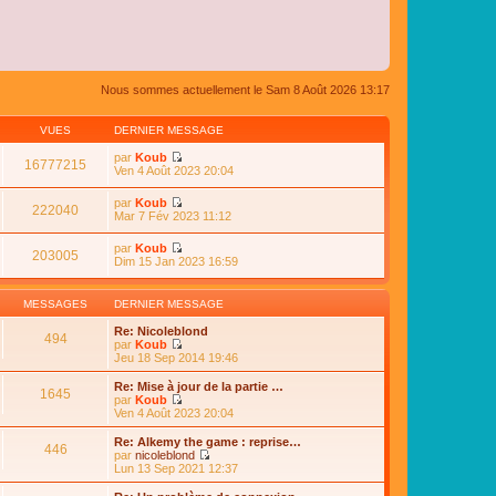
Nous sommes actuellement le Sam 8 Août 2026 13:17
VUES
DERNIER MESSAGE
par
Koub
16777215
C
Ven 4 Août 2023 20:04
o
n
par
Koub
s
222040
C
Mar 7 Fév 2023 11:12
u
o
l
n
par
Koub
t
s
203005
C
Dim 15 Jan 2023 16:59
e
u
o
r
l
n
l
t
s
e
MESSAGES
DERNIER MESSAGE
e
u
d
r
l
e
Re: Nicoleblond
l
494
t
r
par
Koub
e
e
n
C
Jeu 18 Sep 2014 19:46
d
r
i
o
e
l
e
n
Re: Mise à jour de la partie …
r
e
1645
r
s
par
Koub
n
d
m
u
C
Ven 4 Août 2023 20:04
i
e
e
l
o
e
r
s
t
n
r
Re: Alkemy the game : reprise…
n
s
446
e
s
m
par
nicoleblond
i
a
r
u
e
C
Lun 13 Sep 2021 12:37
e
g
l
l
s
o
r
e
e
t
s
n