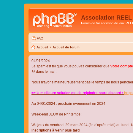
Association REEL
Forum de l'association de jeux REE
FAQ
Accueil
Accueil du forum
04/01/2024 :
Le spam est tel que vous pouvez considérer que
votre compte
@ dans le mail.
Nous n'avons malheureusement pas le temps de nous pencher su
=> la meilleure solution est de rejoindre notre discord :
http
Au 04/01/2024 : prochain évènement en 2024
Week-end JEUX de Printemps :
Wk jeux du vendredi 29 mars 2024 (fin d'après-midi) au lundi 1e
Inscriptions à venir plus tard