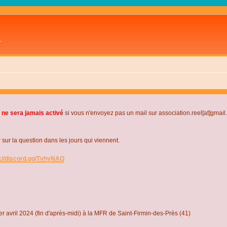
L
 ne sera jamais activé
si vous n'envoyez pas un mail sur association.reel[at]gmai
r la question dans les jours qui viennent.
s://discord.gg/TvhyNAQ
r avril 2024 (fin d'après-midi) à la MFR de Saint-Firmin-des-Près (41)