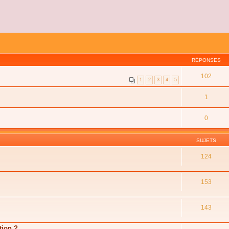
RÉPONSES
102
1
2
3
4
5
1
0
SUJETS
124
153
143
tion ?