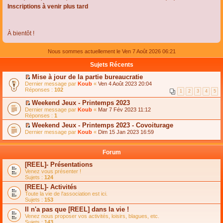
Inscriptions à venir plus tard
À bientôt !
Nous sommes actuellement le Ven 7 Août 2026 06:21
Sujets Récents
Mise à jour de la partie bureaucratie
C
Dernier message par
Koub
«
Ven 4 Août 2023 20:04
o
Réponses :
102
1
2
3
4
5
n
s
Weekend Jeux - Printemps 2023
u
C
Dernier message par
Koub
«
Mar 7 Fév 2023 11:12
l
o
Réponses :
1
t
n
e
Weekend Jeux - Printemps 2023 - Covoiturage
s
r
C
Dernier message par
u
Koub
«
Dim 15 Jan 2023 16:59
l
o
l
e
n
t
m
s
e
Forum
e
u
r
s
l
l
[REEL]- Présentations
s
t
e
Venez vous présenter !
a
e
m
Sujets :
124
g
r
e
e
l
s
[REEL]- Activités
n
e
s
Toute la vie de l'association est ici.
o
m
a
Sujets :
153
n
e
g
l
s
Il n'a pas que [REEL] dans la vie !
e
u
s
n
Venez nous proposer vos activités, loisirs, blagues, etc.
l
a
o
Sujets :
143