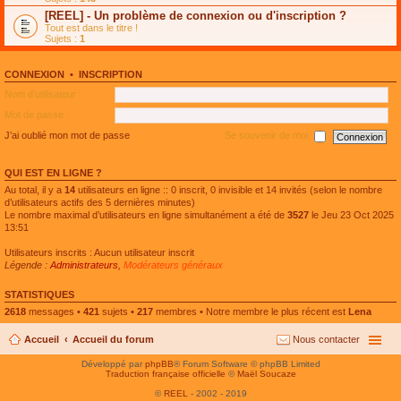
e
g
n
[REEL] - Un problème de connexion ou d'inscription ?
p
e
l
l
n
Tout est dans le titre !
u
u
o
Sujets :
1
l
s
n
e
r
l
p
é
u
l
CONNEXION
•
INSCRIPTION
c
l
u
e
e
Nom d’utilisateur :
s
n
p
r
t
l
Mot de passe :
é
u
c
s
J’ai oublié mon mot de passe
Se souvenir de moi
e
r
n
é
t
c
QUI EST EN LIGNE ?
e
n
Au total, il y a
14
utilisateurs en ligne :: 0 inscrit, 0 invisible et 14 invités (selon le nombre
t
d’utilisateurs actifs des 5 dernières minutes)
Le nombre maximal d’utilisateurs en ligne simultanément a été de
3527
le Jeu 23 Oct 2025
13:51
Utilisateurs inscrits : Aucun utilisateur inscrit
Légende :
Administrateurs
,
Modérateurs généraux
STATISTIQUES
2618
messages •
421
sujets •
217
membres • Notre membre le plus récent est
Lena
Accueil
Accueil du forum
Nous contacter
Développé par
phpBB
® Forum Software © phpBB Limited
Traduction française officielle
©
Maël Soucaze
©
REEL
- 2002 - 2019