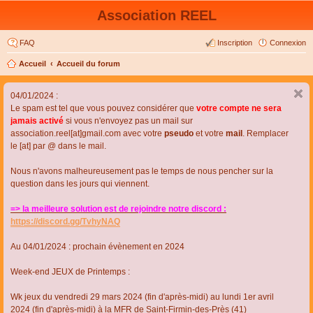
Association REEL
FAQ
Inscription
Connexion
Accueil
Accueil du forum
04/01/2024 :
Le spam est tel que vous pouvez considérer que
votre compte ne sera
jamais activé
si vous n'envoyez pas un mail sur
association.reel[at]gmail.com avec votre
pseudo
et votre
mail
. Remplacer
le [at] par @ dans le mail.
Nous n'avons malheureusement pas le temps de nous pencher sur la
question dans les jours qui viennent.
=> la meilleure solution est de rejoindre notre discord :
https://discord.gg/TvhyNAQ
Au 04/01/2024 : prochain évènement en 2024
Week-end JEUX de Printemps :
Wk jeux du vendredi 29 mars 2024 (fin d'après-midi) au lundi 1er avril
2024 (fin d'après-midi) à la MFR de Saint-Firmin-des-Près (41)