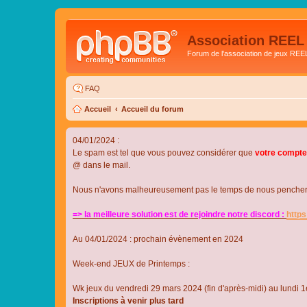
Association REEL
Forum de l'association de jeux REE
FAQ
Accueil
Accueil du forum
04/01/2024 :
Le spam est tel que vous pouvez considérer que
votre compte
@ dans le mail.
Nous n'avons malheureusement pas le temps de nous pencher su
=> la meilleure solution est de rejoindre notre discord :
http
Au 04/01/2024 : prochain évènement en 2024
Week-end JEUX de Printemps :
Wk jeux du vendredi 29 mars 2024 (fin d'après-midi) au lundi 1e
Inscriptions à venir plus tard