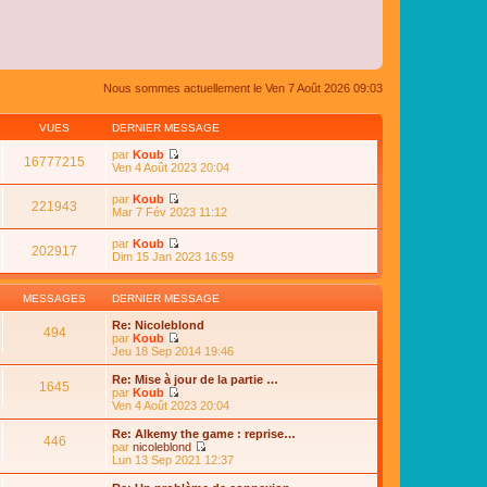
Nous sommes actuellement le Ven 7 Août 2026 09:03
VUES
DERNIER MESSAGE
par
Koub
16777215
C
Ven 4 Août 2023 20:04
o
n
par
Koub
s
221943
C
Mar 7 Fév 2023 11:12
u
o
l
n
par
Koub
t
s
202917
C
Dim 15 Jan 2023 16:59
e
u
o
r
l
n
l
t
s
e
MESSAGES
DERNIER MESSAGE
e
u
d
r
l
e
Re: Nicoleblond
l
494
t
r
par
Koub
e
e
n
C
Jeu 18 Sep 2014 19:46
d
r
i
o
e
l
e
n
Re: Mise à jour de la partie …
r
e
1645
r
s
par
Koub
n
d
m
u
C
Ven 4 Août 2023 20:04
i
e
e
l
o
e
r
s
t
n
r
Re: Alkemy the game : reprise…
n
s
446
e
s
m
par
nicoleblond
i
a
r
u
e
C
Lun 13 Sep 2021 12:37
e
g
l
l
s
o
r
e
e
t
s
n