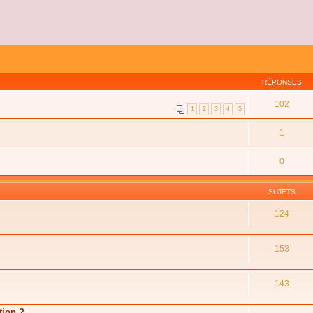
RÉPONSES
102
1
2
3
4
5
1
0
SUJETS
124
153
143
tion ?