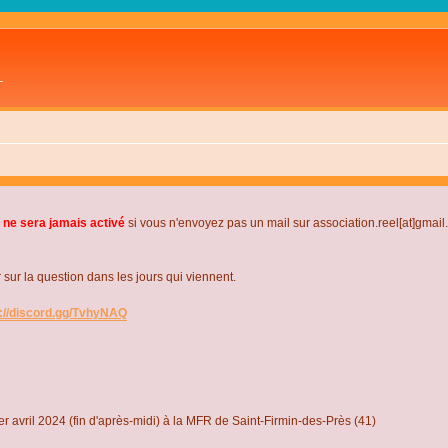
L
 ne sera jamais activé
si vous n'envoyez pas un mail sur association.reel[at]gmai
r la question dans les jours qui viennent.
s://discord.gg/TvhyNAQ
r avril 2024 (fin d'après-midi) à la MFR de Saint-Firmin-des-Près (41)