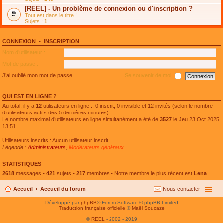
e
g
n
[REEL] - Un problème de connexion ou d'inscription ?
p
e
l
l
n
Tout est dans le titre !
u
u
o
Sujets :
1
l
s
n
e
r
l
p
é
u
l
CONNEXION
•
INSCRIPTION
c
l
u
e
e
Nom d’utilisateur :
s
n
p
r
t
l
Mot de passe :
é
u
c
s
J’ai oublié mon mot de passe
Se souvenir de moi
e
r
n
é
t
c
QUI EST EN LIGNE ?
e
n
Au total, il y a
12
utilisateurs en ligne :: 0 inscrit, 0 invisible et 12 invités (selon le nombre
t
d’utilisateurs actifs des 5 dernières minutes)
Le nombre maximal d’utilisateurs en ligne simultanément a été de
3527
le Jeu 23 Oct 2025
13:51
Utilisateurs inscrits : Aucun utilisateur inscrit
Légende :
Administrateurs
,
Modérateurs généraux
STATISTIQUES
2618
messages •
421
sujets •
217
membres • Notre membre le plus récent est
Lena
Accueil
Accueil du forum
Nous contacter
Développé par
phpBB
® Forum Software © phpBB Limited
Traduction française officielle
©
Maël Soucaze
©
REEL
- 2002 - 2019