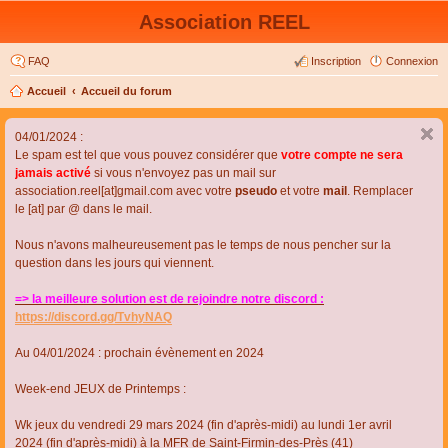
Association REEL
FAQ
Inscription
Connexion
Accueil
Accueil du forum
04/01/2024 :
Le spam est tel que vous pouvez considérer que
votre compte ne sera
jamais activé
si vous n'envoyez pas un mail sur
association.reel[at]gmail.com avec votre
pseudo
et votre
mail
. Remplacer
le [at] par @ dans le mail.
Nous n'avons malheureusement pas le temps de nous pencher sur la
question dans les jours qui viennent.
=> la meilleure solution est de rejoindre notre discord :
https://discord.gg/TvhyNAQ
Au 04/01/2024 : prochain évènement en 2024
Week-end JEUX de Printemps :
Wk jeux du vendredi 29 mars 2024 (fin d'après-midi) au lundi 1er avril
2024 (fin d'après-midi) à la MFR de Saint-Firmin-des-Près (41)