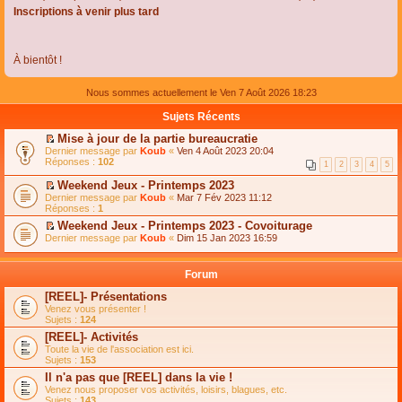
Inscriptions à venir plus tard
À bientôt !
Nous sommes actuellement le Ven 7 Août 2026 18:23
Sujets Récents
Mise à jour de la partie bureaucratie
C
Dernier message par
Koub
«
Ven 4 Août 2023 20:04
o
Réponses :
102
1
2
3
4
5
n
s
Weekend Jeux - Printemps 2023
u
C
Dernier message par
Koub
«
Mar 7 Fév 2023 11:12
l
o
Réponses :
1
t
n
e
Weekend Jeux - Printemps 2023 - Covoiturage
s
r
C
Dernier message par
u
Koub
«
Dim 15 Jan 2023 16:59
l
o
l
e
n
t
m
s
e
Forum
e
u
r
s
l
l
[REEL]- Présentations
s
t
e
Venez vous présenter !
a
e
m
Sujets :
124
g
r
e
e
l
s
[REEL]- Activités
n
e
s
Toute la vie de l'association est ici.
o
m
a
Sujets :
153
n
e
g
l
s
Il n'a pas que [REEL] dans la vie !
e
u
s
n
Venez nous proposer vos activités, loisirs, blagues, etc.
l
a
o
Sujets :
143