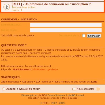
e
g
n
[REEL] - Un problème de connexion ou d'inscription ?
p
e
l
l
n
Tout est dans le titre !
u
u
o
Sujets :
1
l
s
n
e
r
l
p
é
u
l
CONNEXION
•
INSCRIPTION
c
l
u
e
e
Nom d’utilisateur :
s
n
p
r
t
l
Mot de passe :
é
u
c
s
J’ai oublié mon mot de passe
Se souvenir de moi
e
r
n
é
t
c
QUI EST EN LIGNE ?
e
n
Au total, il y a
12
utilisateurs en ligne :: 0 inscrit, 0 invisible et 12 invités (selon le nombre
t
d’utilisateurs actifs des 5 dernières minutes)
Le nombre maximal d’utilisateurs en ligne simultanément a été de
3527
le Jeu 23 Oct 2025
13:51
Utilisateurs inscrits : Aucun utilisateur inscrit
Légende :
Administrateurs
,
Modérateurs généraux
STATISTIQUES
2618
messages •
421
sujets •
217
membres • Notre membre le plus récent est
Lena
Accueil
Accueil du forum
Nous contacter
Développé par
phpBB
® Forum Software © phpBB Limited
Traduction française officielle
©
Maël Soucaze
©
REEL
- 2002 - 2019