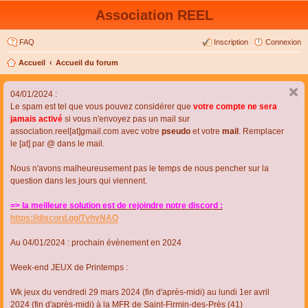
Association REEL
FAQ
Inscription
Connexion
Accueil
Accueil du forum
04/01/2024 :
Le spam est tel que vous pouvez considérer que
votre compte ne sera
jamais activé
si vous n'envoyez pas un mail sur
association.reel[at]gmail.com avec votre
pseudo
et votre
mail
. Remplacer
le [at] par @ dans le mail.
Nous n'avons malheureusement pas le temps de nous pencher sur la
question dans les jours qui viennent.
=> la meilleure solution est de rejoindre notre discord :
https://discord.gg/TvhyNAQ
Au 04/01/2024 : prochain évènement en 2024
Week-end JEUX de Printemps :
Wk jeux du vendredi 29 mars 2024 (fin d'après-midi) au lundi 1er avril
2024 (fin d'après-midi) à la MFR de Saint-Firmin-des-Près (41)