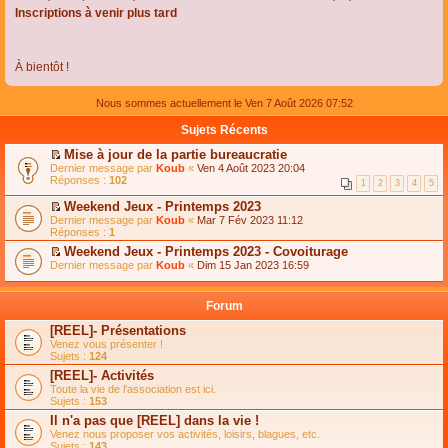
Inscriptions à venir plus tard
À bientôt !
Nous sommes actuellement le Ven 7 Août 2026 07:52
Sujets Récents
Mise à jour de la partie bureaucratie
C
Dernier message par
Koub
«
Ven 4 Août 2023 20:04
o
Réponses :
102
1
2
3
4
5
n
s
Weekend Jeux - Printemps 2023
u
C
Dernier message par
Koub
«
Mar 7 Fév 2023 11:12
l
o
Réponses :
1
t
n
e
Weekend Jeux - Printemps 2023 - Covoiturage
s
r
C
Dernier message par
u
Koub
«
Dim 15 Jan 2023 16:59
l
o
l
e
n
t
m
s
e
Forum
e
u
r
s
l
l
[REEL]- Présentations
s
t
e
Venez vous présenter !
a
e
m
Sujets :
124
g
r
e
e
l
s
[REEL]- Activités
n
e
s
Toute la vie de l'association est ici.
o
m
a
Sujets :
153
n
e
g
l
s
Il n'a pas que [REEL] dans la vie !
e
u
s
n
Venez nous proposer vos activités, loisirs, blagues, etc.
l
a
o
Sujets :
143