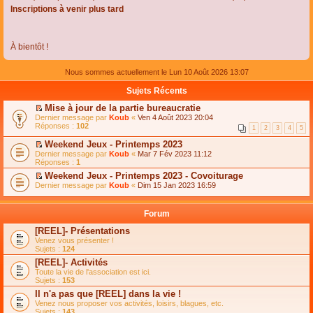
Inscriptions à venir plus tard
À bientôt !
Nous sommes actuellement le Lun 10 Août 2026 13:07
Sujets Récents
Mise à jour de la partie bureaucratie
C
Dernier message par
Koub
«
Ven 4 Août 2023 20:04
o
Réponses :
102
1
2
3
4
5
n
s
Weekend Jeux - Printemps 2023
u
C
Dernier message par
Koub
«
Mar 7 Fév 2023 11:12
l
o
Réponses :
1
t
n
e
Weekend Jeux - Printemps 2023 - Covoiturage
s
r
C
Dernier message par
u
Koub
«
Dim 15 Jan 2023 16:59
l
o
l
e
n
t
m
s
e
Forum
e
u
r
s
l
l
[REEL]- Présentations
s
t
e
Venez vous présenter !
a
e
m
Sujets :
124
g
r
e
e
l
s
[REEL]- Activités
n
e
s
Toute la vie de l'association est ici.
o
m
a
Sujets :
153
n
e
g
l
s
Il n'a pas que [REEL] dans la vie !
e
u
s
n
Venez nous proposer vos activités, loisirs, blagues, etc.
l
a
o
Sujets :
143