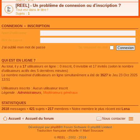
e
g
n
[REEL] - Un problème de connexion ou d'inscription ?
p
e
l
l
n
Tout est dans le titre !
u
u
o
Sujets :
1
l
s
n
e
r
l
p
é
u
l
CONNEXION
•
INSCRIPTION
c
l
u
e
e
Nom d’utilisateur :
s
n
p
r
t
l
Mot de passe :
é
u
c
s
J’ai oublié mon mot de passe
Se souvenir de moi
e
r
n
é
t
c
QUI EST EN LIGNE ?
e
n
Au total, il y a
17
utilisateurs en ligne :: 0 inscrit, 0 invisible et 17 invités (selon le nombre
t
d’utilisateurs actifs des 5 dernières minutes)
Le nombre maximal d’utilisateurs en ligne simultanément a été de
3527
le Jeu 23 Oct 2025
13:51
Utilisateurs inscrits : Aucun utilisateur inscrit
Légende :
Administrateurs
,
Modérateurs généraux
STATISTIQUES
2618
messages •
421
sujets •
217
membres • Notre membre le plus récent est
Lena
Accueil
Accueil du forum
Nous contacter
Développé par
phpBB
® Forum Software © phpBB Limited
Traduction française officielle
©
Maël Soucaze
©
REEL
- 2002 - 2019