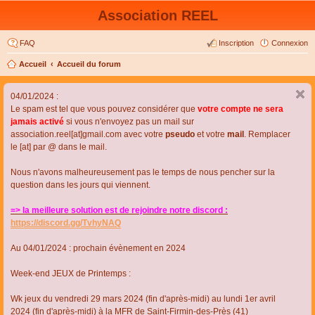
Association REEL
FAQ
Inscription
Connexion
Accueil
Accueil du forum
04/01/2024 :
Le spam est tel que vous pouvez considérer que
votre compte ne sera
jamais activé
si vous n'envoyez pas un mail sur
association.reel[at]gmail.com avec votre
pseudo
et votre
mail
. Remplacer
le [at] par @ dans le mail.
Nous n'avons malheureusement pas le temps de nous pencher sur la
question dans les jours qui viennent.
=> la meilleure solution est de rejoindre notre discord :
https://discord.gg/TvhyNAQ
Au 04/01/2024 : prochain évènement en 2024
Week-end JEUX de Printemps :
Wk jeux du vendredi 29 mars 2024 (fin d'après-midi) au lundi 1er avril
2024 (fin d'après-midi) à la MFR de Saint-Firmin-des-Près (41)