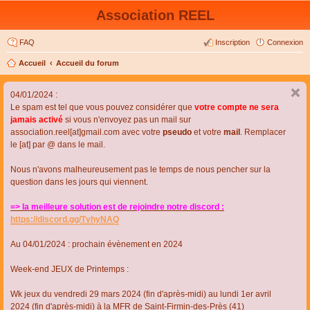
Association REEL
FAQ
Inscription
Connexion
Accueil
Accueil du forum
04/01/2024 :
Le spam est tel que vous pouvez considérer que
votre compte ne sera
jamais activé
si vous n'envoyez pas un mail sur
association.reel[at]gmail.com avec votre
pseudo
et votre
mail
. Remplacer
le [at] par @ dans le mail.
Nous n'avons malheureusement pas le temps de nous pencher sur la
question dans les jours qui viennent.
=> la meilleure solution est de rejoindre notre discord :
https://discord.gg/TvhyNAQ
Au 04/01/2024 : prochain évènement en 2024
Week-end JEUX de Printemps :
Wk jeux du vendredi 29 mars 2024 (fin d'après-midi) au lundi 1er avril
2024 (fin d'après-midi) à la MFR de Saint-Firmin-des-Près (41)