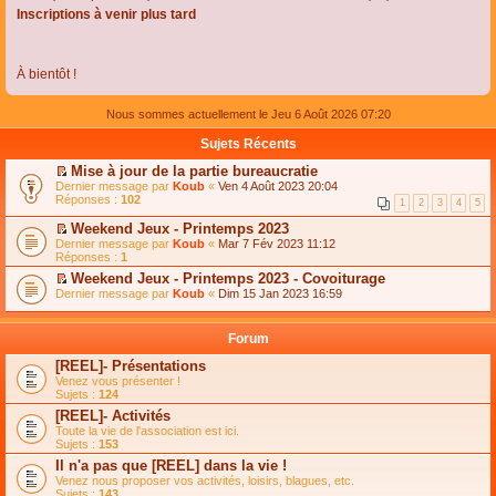
Inscriptions à venir plus tard
À bientôt !
Nous sommes actuellement le Jeu 6 Août 2026 07:20
Sujets Récents
Mise à jour de la partie bureaucratie
C
Dernier message par
Koub
«
Ven 4 Août 2023 20:04
o
Réponses :
102
1
2
3
4
5
n
s
Weekend Jeux - Printemps 2023
u
C
Dernier message par
Koub
«
Mar 7 Fév 2023 11:12
l
o
Réponses :
1
t
n
e
Weekend Jeux - Printemps 2023 - Covoiturage
s
r
C
Dernier message par
u
Koub
«
Dim 15 Jan 2023 16:59
l
o
l
e
n
t
m
s
e
Forum
e
u
r
s
l
l
[REEL]- Présentations
s
t
e
Venez vous présenter !
a
e
m
Sujets :
124
g
r
e
e
l
s
[REEL]- Activités
n
e
s
Toute la vie de l'association est ici.
o
m
a
Sujets :
153
n
e
g
l
s
Il n'a pas que [REEL] dans la vie !
e
u
s
n
Venez nous proposer vos activités, loisirs, blagues, etc.
l
a
o
Sujets :
143