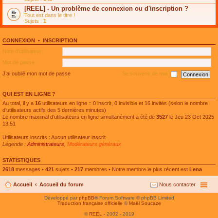
e
g
n
[REEL] - Un problème de connexion ou d'inscription ?
p
e
l
l
n
Tout est dans le titre !
u
u
o
Sujets :
1
l
s
n
e
r
l
p
é
u
l
CONNEXION
•
INSCRIPTION
c
l
u
e
e
Nom d’utilisateur :
s
n
p
r
t
l
Mot de passe :
é
u
c
s
J’ai oublié mon mot de passe
Se souvenir de moi
e
r
n
é
t
c
QUI EST EN LIGNE ?
e
n
Au total, il y a
16
utilisateurs en ligne :: 0 inscrit, 0 invisible et 16 invités (selon le nombre
t
d’utilisateurs actifs des 5 dernières minutes)
Le nombre maximal d’utilisateurs en ligne simultanément a été de
3527
le Jeu 23 Oct 2025
13:51
Utilisateurs inscrits : Aucun utilisateur inscrit
Légende :
Administrateurs
,
Modérateurs généraux
STATISTIQUES
2618
messages •
421
sujets •
217
membres • Notre membre le plus récent est
Lena
Accueil
Accueil du forum
Nous contacter
Développé par
phpBB
® Forum Software © phpBB Limited
Traduction française officielle
©
Maël Soucaze
©
REEL
- 2002 - 2019