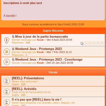
Inscriptions à venir plus tard
À bientôt !
Nous sommes actuellement le Sam 8 Août 2026 13:08
Sujets Récents
Mise à jour de la partie bureaucratie
C
Dernier message par
Koub
«
Ven 4 Août 2023 20:04
o
Réponses :
102
1
2
3
4
5
n
s
Weekend Jeux - Printemps 2023
u
C
Dernier message par
Koub
«
Mar 7 Fév 2023 11:12
l
o
Réponses :
1
t
n
e
Weekend Jeux - Printemps 2023 - Covoiturage
s
r
C
Dernier message par
u
Koub
«
Dim 15 Jan 2023 16:59
l
o
l
e
n
t
m
s
e
Forum
e
u
r
s
l
l
[REEL]- Présentations
s
t
e
Venez vous présenter !
a
e
m
Sujets :
124
g
r
e
e
l
s
[REEL]- Activités
n
e
s
Toute la vie de l'association est ici.
o
m
a
Sujets :
153
n
e
g
l
s
Il n'a pas que [REEL] dans la vie !
e
u
s
n
Venez nous proposer vos activités, loisirs, blagues, etc.
l
a
o
Sujets :
143