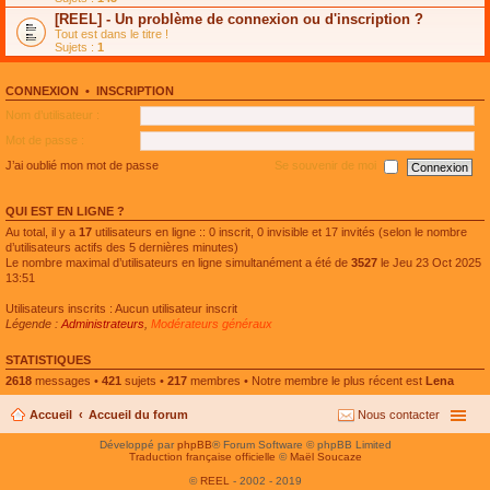
e
g
n
[REEL] - Un problème de connexion ou d'inscription ?
p
e
l
l
n
Tout est dans le titre !
u
u
o
Sujets :
1
l
s
n
e
r
l
p
é
u
l
CONNEXION
•
INSCRIPTION
c
l
u
e
e
Nom d’utilisateur :
s
n
p
r
t
l
Mot de passe :
é
u
c
s
J’ai oublié mon mot de passe
Se souvenir de moi
e
r
n
é
t
c
QUI EST EN LIGNE ?
e
n
Au total, il y a
17
utilisateurs en ligne :: 0 inscrit, 0 invisible et 17 invités (selon le nombre
t
d’utilisateurs actifs des 5 dernières minutes)
Le nombre maximal d’utilisateurs en ligne simultanément a été de
3527
le Jeu 23 Oct 2025
13:51
Utilisateurs inscrits : Aucun utilisateur inscrit
Légende :
Administrateurs
,
Modérateurs généraux
STATISTIQUES
2618
messages •
421
sujets •
217
membres • Notre membre le plus récent est
Lena
Accueil
Accueil du forum
Nous contacter
Développé par
phpBB
® Forum Software © phpBB Limited
Traduction française officielle
©
Maël Soucaze
©
REEL
- 2002 - 2019