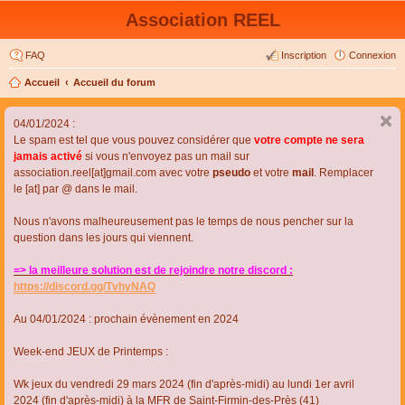
Association REEL
FAQ
Inscription
Connexion
Accueil
Accueil du forum
04/01/2024 :
Le spam est tel que vous pouvez considérer que
votre compte ne sera
jamais activé
si vous n'envoyez pas un mail sur
association.reel[at]gmail.com avec votre
pseudo
et votre
mail
. Remplacer
le [at] par @ dans le mail.
Nous n'avons malheureusement pas le temps de nous pencher sur la
question dans les jours qui viennent.
=> la meilleure solution est de rejoindre notre discord :
https://discord.gg/TvhyNAQ
Au 04/01/2024 : prochain évènement en 2024
Week-end JEUX de Printemps :
Wk jeux du vendredi 29 mars 2024 (fin d'après-midi) au lundi 1er avril
2024 (fin d'après-midi) à la MFR de Saint-Firmin-des-Près (41)