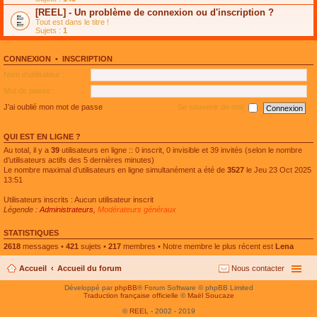
e
g
n
[REEL] - Un problème de connexion ou d'inscription ?
p
e
l
l
n
Tout est dans le titre !
u
u
o
Sujets :
1
l
s
n
e
r
l
p
é
u
l
CONNEXION
•
INSCRIPTION
c
l
u
e
e
Nom d’utilisateur :
s
n
p
r
t
l
Mot de passe :
é
u
c
s
J’ai oublié mon mot de passe
Se souvenir de moi
e
r
n
é
t
c
QUI EST EN LIGNE ?
e
n
Au total, il y a
39
utilisateurs en ligne :: 0 inscrit, 0 invisible et 39 invités (selon le nombre
t
d’utilisateurs actifs des 5 dernières minutes)
Le nombre maximal d’utilisateurs en ligne simultanément a été de
3527
le Jeu 23 Oct 2025
13:51
Utilisateurs inscrits : Aucun utilisateur inscrit
Légende :
Administrateurs
,
Modérateurs généraux
STATISTIQUES
2618
messages •
421
sujets •
217
membres • Notre membre le plus récent est
Lena
Accueil
Accueil du forum
Nous contacter
Développé par
phpBB
® Forum Software © phpBB Limited
Traduction française officielle
©
Maël Soucaze
©
REEL
- 2002 - 2019