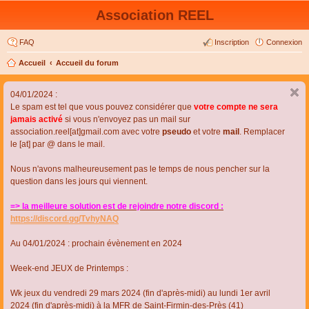
Association REEL
FAQ
Inscription
Connexion
Accueil
Accueil du forum
04/01/2024 :
Le spam est tel que vous pouvez considérer que
votre compte ne sera
jamais activé
si vous n'envoyez pas un mail sur
association.reel[at]gmail.com avec votre
pseudo
et votre
mail
. Remplacer
le [at] par @ dans le mail.
Nous n'avons malheureusement pas le temps de nous pencher sur la
question dans les jours qui viennent.
=> la meilleure solution est de rejoindre notre discord :
https://discord.gg/TvhyNAQ
Au 04/01/2024 : prochain évènement en 2024
Week-end JEUX de Printemps :
Wk jeux du vendredi 29 mars 2024 (fin d'après-midi) au lundi 1er avril
2024 (fin d'après-midi) à la MFR de Saint-Firmin-des-Près (41)