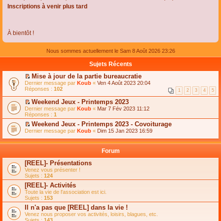
Inscriptions à venir plus tard
À bientôt !
Nous sommes actuellement le Sam 8 Août 2026 23:26
Sujets Récents
Mise à jour de la partie bureaucratie
C
Dernier message par
Koub
«
Ven 4 Août 2023 20:04
o
Réponses :
102
1
2
3
4
5
n
s
Weekend Jeux - Printemps 2023
u
C
Dernier message par
Koub
«
Mar 7 Fév 2023 11:12
l
o
Réponses :
1
t
n
e
Weekend Jeux - Printemps 2023 - Covoiturage
s
r
C
Dernier message par
u
Koub
«
Dim 15 Jan 2023 16:59
l
o
l
e
n
t
m
s
e
Forum
e
u
r
s
l
l
[REEL]- Présentations
s
t
e
Venez vous présenter !
a
e
m
Sujets :
124
g
r
e
e
l
s
[REEL]- Activités
n
e
s
Toute la vie de l'association est ici.
o
m
a
Sujets :
153
n
e
g
l
s
Il n'a pas que [REEL] dans la vie !
e
u
s
n
Venez nous proposer vos activités, loisirs, blagues, etc.
l
a
o
Sujets :
143