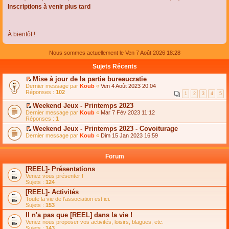
Inscriptions à venir plus tard
À bientôt !
Nous sommes actuellement le Ven 7 Août 2026 18:28
Sujets Récents
Mise à jour de la partie bureaucratie
C
Dernier message par
Koub
«
Ven 4 Août 2023 20:04
o
Réponses :
102
1
2
3
4
5
n
s
Weekend Jeux - Printemps 2023
u
C
Dernier message par
Koub
«
Mar 7 Fév 2023 11:12
l
o
Réponses :
1
t
n
e
Weekend Jeux - Printemps 2023 - Covoiturage
s
r
C
Dernier message par
u
Koub
«
Dim 15 Jan 2023 16:59
l
o
l
e
n
t
m
s
e
Forum
e
u
r
s
l
l
[REEL]- Présentations
s
t
e
Venez vous présenter !
a
e
m
Sujets :
124
g
r
e
e
l
s
[REEL]- Activités
n
e
s
Toute la vie de l'association est ici.
o
m
a
Sujets :
153
n
e
g
l
s
Il n'a pas que [REEL] dans la vie !
e
u
s
n
Venez nous proposer vos activités, loisirs, blagues, etc.
l
a
o
Sujets :
143