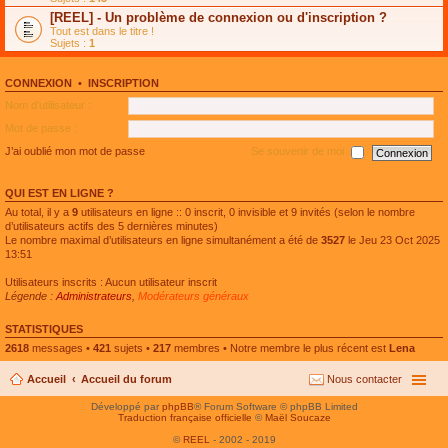
e
g
n
[REEL] - Un problème de connexion ou d'inscription ?
p
e
l
l
n
Tout est dans le titre !
u
u
o
Sujets :
1
l
s
n
e
r
l
p
é
u
l
CONNEXION
•
INSCRIPTION
c
l
u
e
e
Nom d’utilisateur :
s
n
p
r
t
l
Mot de passe :
é
u
c
s
J’ai oublié mon mot de passe
Se souvenir de moi
e
r
n
é
t
c
QUI EST EN LIGNE ?
e
n
Au total, il y a
9
utilisateurs en ligne :: 0 inscrit, 0 invisible et 9 invités (selon le nombre
t
d’utilisateurs actifs des 5 dernières minutes)
Le nombre maximal d’utilisateurs en ligne simultanément a été de
3527
le Jeu 23 Oct 2025
13:51
Utilisateurs inscrits : Aucun utilisateur inscrit
Légende :
Administrateurs
,
Modérateurs généraux
STATISTIQUES
2618
messages •
421
sujets •
217
membres • Notre membre le plus récent est
Lena
Accueil
Accueil du forum
Nous contacter
Développé par
phpBB
® Forum Software © phpBB Limited
Traduction française officielle
©
Maël Soucaze
©
REEL
- 2002 - 2019