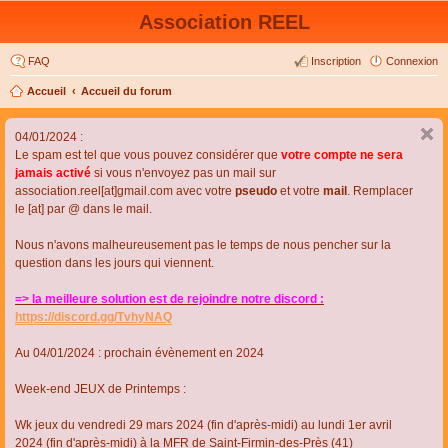
Association REEL
FAQ
Inscription
Connexion
Accueil
Accueil du forum
04/01/2024 :
Le spam est tel que vous pouvez considérer que
votre compte ne sera
jamais activé
si vous n'envoyez pas un mail sur
association.reel[at]gmail.com avec votre
pseudo
et votre
mail
. Remplacer
le [at] par @ dans le mail.
Nous n'avons malheureusement pas le temps de nous pencher sur la
question dans les jours qui viennent.
=> la meilleure solution est de rejoindre notre discord :
https://discord.gg/TvhyNAQ
Au 04/01/2024 : prochain évènement en 2024
Week-end JEUX de Printemps :
Wk jeux du vendredi 29 mars 2024 (fin d'après-midi) au lundi 1er avril
2024 (fin d'après-midi) à la MFR de Saint-Firmin-des-Près (41)