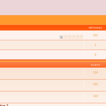
RÉPONSES
102
1
2
3
4
5
1
0
SUJETS
124
153
143
tion ?