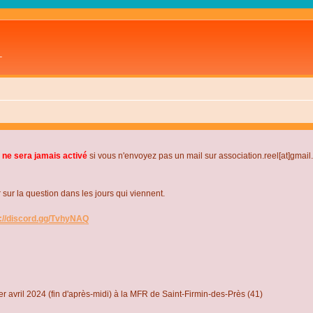
L
 ne sera jamais activé
si vous n'envoyez pas un mail sur association.reel[at]gmai
r la question dans les jours qui viennent.
s://discord.gg/TvhyNAQ
r avril 2024 (fin d'après-midi) à la MFR de Saint-Firmin-des-Près (41)