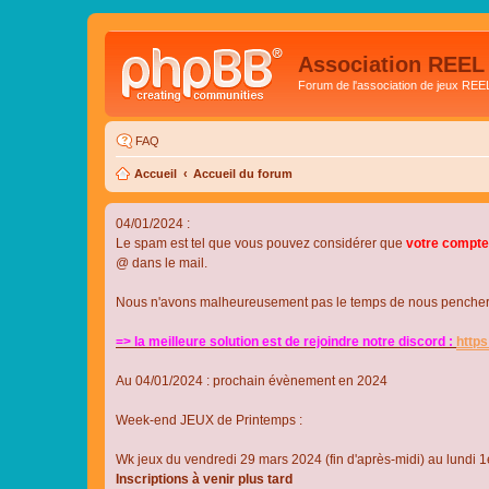
Association REEL
Forum de l'association de jeux REE
FAQ
Accueil
Accueil du forum
04/01/2024 :
Le spam est tel que vous pouvez considérer que
votre compte
@ dans le mail.
Nous n'avons malheureusement pas le temps de nous pencher su
=> la meilleure solution est de rejoindre notre discord :
http
Au 04/01/2024 : prochain évènement en 2024
Week-end JEUX de Printemps :
Wk jeux du vendredi 29 mars 2024 (fin d'après-midi) au lundi 1e
Inscriptions à venir plus tard