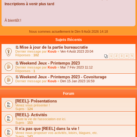
Inscriptions à venir plus tard
À bientôt !
Nous sommes actuellement le Dim 9 Août 2026 14:18
Sujets Récents
Mise à jour de la partie bureaucratie
C
Dernier message par
Koub
«
Ven 4 Août 2023 20:04
o
Réponses :
102
1
2
3
4
5
n
s
Weekend Jeux - Printemps 2023
u
C
Dernier message par
Koub
«
Mar 7 Fév 2023 11:12
l
o
Réponses :
1
t
n
e
Weekend Jeux - Printemps 2023 - Covoiturage
s
r
C
Dernier message par
u
Koub
«
Dim 15 Jan 2023 16:59
l
o
l
e
n
t
m
s
e
Forum
e
u
r
s
l
l
[REEL]- Présentations
s
t
e
Venez vous présenter !
a
e
m
Sujets :
124
g
r
e
e
l
s
[REEL]- Activités
n
e
s
Toute la vie de l'association est ici.
o
m
a
Sujets :
153
n
e
g
l
s
Il n'a pas que [REEL] dans la vie !
e
u
s
n
Venez nous proposer vos activités, loisirs, blagues, etc.
l
a
o
Sujets :
143