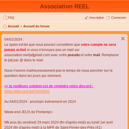
Association REEL
FAQ
Inscription
Connexion
Accueil
Accueil du forum
04/01/2024 :
Le spam est tel que vous pouvez considérer que
votre compte ne sera
jamais activé
si vous n'envoyez pas un mail sur
association.reel[at]gmail.com avec votre
pseudo
et votre
mail
. Remplacer
le [at] par @ dans le mail.
Nous n'avons malheureusement pas le temps de nous pencher sur la
question dans les jours qui viennent.
=> la meilleure solution est de rejoindre notre discord :
https://discord.gg/TvhyNAQ
Au 04/01/2024 : prochain évènement en 2024
Week-end JEUX de Printemps :
Wk jeux du vendredi 29 mars 2024 (fin d'après-midi) au lundi 1er avril
2024 (fin d'après-midi) à la MFR de Saint-Firmin-des-Près (41)