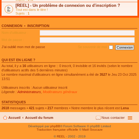
e
g
n
[REEL] - Un problème de connexion ou d'inscription ?
p
e
l
l
n
Tout est dans le titre !
u
u
o
Sujets :
1
l
s
n
e
r
l
p
é
u
l
CONNEXION
•
INSCRIPTION
c
l
u
e
e
Nom d’utilisateur :
s
n
p
r
t
l
Mot de passe :
é
u
c
s
J’ai oublié mon mot de passe
Se souvenir de moi
e
r
n
é
t
c
QUI EST EN LIGNE ?
e
n
Au total, il y a
16
utilisateurs en ligne :: 0 inscrit, 0 invisible et 16 invités (selon le nombre
t
d’utilisateurs actifs des 5 dernières minutes)
Le nombre maximal d’utilisateurs en ligne simultanément a été de
3527
le Jeu 23 Oct 2025
13:51
Utilisateurs inscrits : Aucun utilisateur inscrit
Légende :
Administrateurs
,
Modérateurs généraux
STATISTIQUES
2618
messages •
421
sujets •
217
membres • Notre membre le plus récent est
Lena
Accueil
Accueil du forum
Nous contacter
Développé par
phpBB
® Forum Software © phpBB Limited
Traduction française officielle
©
Maël Soucaze
©
REEL
- 2002 - 2019