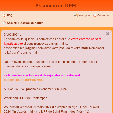
Association REEL
FAQ
Inscription
Connexion
Accueil
Accueil du forum
04/01/2024 :
Le spam est tel que vous pouvez considérer que
votre compte ne sera
jamais activé
si vous n'envoyez pas un mail sur
association.reel[at]gmail.com avec votre
pseudo
et votre
mail
. Remplacer
le [at] par @ dans le mail.
Nous n'avons malheureusement pas le temps de nous pencher sur la
question dans les jours qui viennent.
=> la meilleure solution est de rejoindre notre discord :
https://discord.gg/TvhyNAQ
Au 04/01/2024 : prochain évènement en 2024
Week-end JEUX de Printemps :
Wk jeux du vendredi 29 mars 2024 (fin d'après-midi) au lundi 1er avril
2024 (fin d'après-midi) à la MFR de Saint-Firmin-des-Près (41)