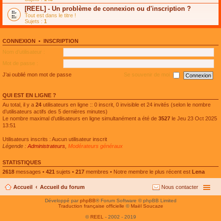
e
g
n
[REEL] - Un problème de connexion ou d'inscription ?
p
e
l
l
n
Tout est dans le titre !
u
u
o
Sujets :
1
l
s
n
e
r
l
p
é
u
l
CONNEXION
•
INSCRIPTION
c
l
u
e
e
Nom d’utilisateur :
s
n
p
r
t
l
Mot de passe :
é
u
c
s
J’ai oublié mon mot de passe
Se souvenir de moi
e
r
n
é
t
c
QUI EST EN LIGNE ?
e
n
Au total, il y a
24
utilisateurs en ligne :: 0 inscrit, 0 invisible et 24 invités (selon le nombre
t
d’utilisateurs actifs des 5 dernières minutes)
Le nombre maximal d’utilisateurs en ligne simultanément a été de
3527
le Jeu 23 Oct 2025
13:51
Utilisateurs inscrits : Aucun utilisateur inscrit
Légende :
Administrateurs
,
Modérateurs généraux
STATISTIQUES
2618
messages •
421
sujets •
217
membres • Notre membre le plus récent est
Lena
Accueil
Accueil du forum
Nous contacter
Développé par
phpBB
® Forum Software © phpBB Limited
Traduction française officielle
©
Maël Soucaze
©
REEL
- 2002 - 2019