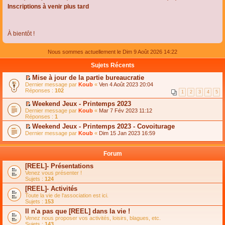
Inscriptions à venir plus tard
À bientôt !
Nous sommes actuellement le Dim 9 Août 2026 14:22
Sujets Récents
Mise à jour de la partie bureaucratie
C
Dernier message par
Koub
«
Ven 4 Août 2023 20:04
o
Réponses :
102
1
2
3
4
5
n
s
Weekend Jeux - Printemps 2023
u
C
Dernier message par
Koub
«
Mar 7 Fév 2023 11:12
l
o
Réponses :
1
t
n
e
Weekend Jeux - Printemps 2023 - Covoiturage
s
r
C
Dernier message par
u
Koub
«
Dim 15 Jan 2023 16:59
l
o
l
e
n
t
m
s
e
Forum
e
u
r
s
l
l
[REEL]- Présentations
s
t
e
Venez vous présenter !
a
e
m
Sujets :
124
g
r
e
e
l
s
[REEL]- Activités
n
e
s
Toute la vie de l'association est ici.
o
m
a
Sujets :
153
n
e
g
l
s
Il n'a pas que [REEL] dans la vie !
e
u
s
n
Venez nous proposer vos activités, loisirs, blagues, etc.
l
a
o
Sujets :
143