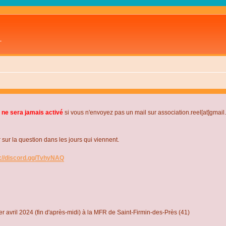
L
 ne sera jamais activé
si vous n'envoyez pas un mail sur association.reel[at]gmai
r la question dans les jours qui viennent.
s://discord.gg/TvhyNAQ
r avril 2024 (fin d'après-midi) à la MFR de Saint-Firmin-des-Près (41)