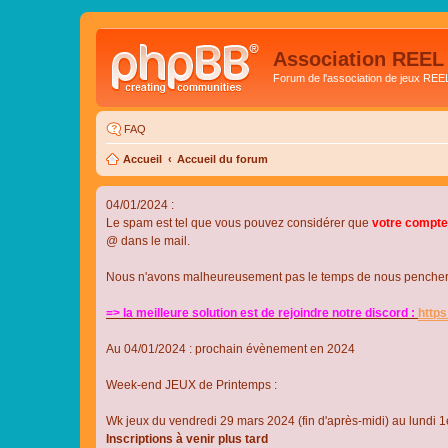
Association REEL
Forum de l'association de jeux REE
FAQ
Accueil
Accueil du forum
04/01/2024 :
Le spam est tel que vous pouvez considérer que
votre compte
@ dans le mail.
Nous n'avons malheureusement pas le temps de nous pencher su
=> la meilleure solution est de rejoindre notre discord :
http
Au 04/01/2024 : prochain évènement en 2024
Week-end JEUX de Printemps :
Wk jeux du vendredi 29 mars 2024 (fin d'après-midi) au lundi 1e
Inscriptions à venir plus tard