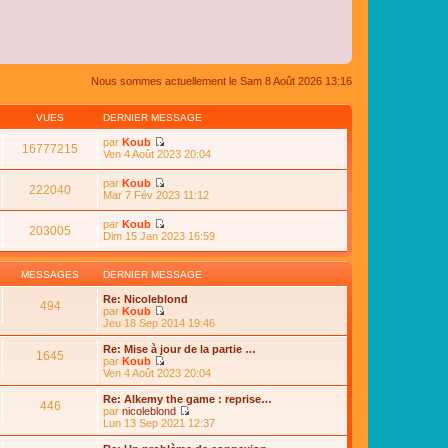
Nous sommes actuellement le Sam 8 Août 2026 13:16
VUES
DERNIER MESSAGE
par
Koub
16777215
C
Ven 4 Août 2023 20:04
o
n
par
Koub
s
222040
C
Mar 7 Fév 2023 11:12
u
o
l
n
par
Koub
t
s
203005
C
Dim 15 Jan 2023 16:59
e
u
o
r
l
n
l
t
s
e
MESSAGES
DERNIER MESSAGE
e
u
d
r
l
e
Re: Nicoleblond
l
494
t
r
par
Koub
e
e
n
C
Jeu 18 Sep 2014 19:46
d
r
i
o
e
l
e
n
Re: Mise à jour de la partie …
r
e
1645
r
s
par
Koub
n
d
m
u
C
Ven 4 Août 2023 20:04
i
e
e
l
o
e
r
s
t
n
r
Re: Alkemy the game : reprise…
n
s
446
e
s
m
par
nicoleblond
i
a
r
u
e
C
Lun 13 Sep 2021 12:37
e
g
l
l
s
o
r
e
e
t
s
n