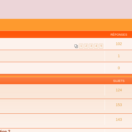
RÉPONSES
102
1
2
3
4
5
1
0
SUJETS
124
153
143
tion ?