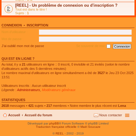
e
g
n
[REEL] - Un problème de connexion ou d'inscription ?
p
e
l
l
n
Tout est dans le titre !
u
u
o
Sujets :
1
l
s
n
e
r
l
p
é
u
l
CONNEXION
•
INSCRIPTION
c
l
u
e
e
Nom d’utilisateur :
s
n
p
r
t
l
Mot de passe :
é
u
c
s
J’ai oublié mon mot de passe
Se souvenir de moi
e
r
n
é
t
c
QUI EST EN LIGNE ?
e
n
Au total, il y a
21
utilisateurs en ligne :: 0 inscrit, 0 invisible et 21 invités (selon le nombre
t
d’utilisateurs actifs des 5 dernières minutes)
Le nombre maximal d’utilisateurs en ligne simultanément a été de
3527
le Jeu 23 Oct 2025
13:51
Utilisateurs inscrits : Aucun utilisateur inscrit
Légende :
Administrateurs
,
Modérateurs généraux
STATISTIQUES
2618
messages •
421
sujets •
217
membres • Notre membre le plus récent est
Lena
Accueil
Accueil du forum
Nous contacter
Développé par
phpBB
® Forum Software © phpBB Limited
Traduction française officielle
©
Maël Soucaze
©
REEL
- 2002 - 2019