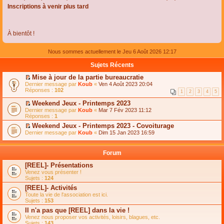
Inscriptions à venir plus tard
À bientôt !
Nous sommes actuellement le Jeu 6 Août 2026 12:17
Sujets Récents
Mise à jour de la partie bureaucratie
C
Dernier message par
Koub
«
Ven 4 Août 2023 20:04
o
Réponses :
102
1
2
3
4
5
n
s
Weekend Jeux - Printemps 2023
u
C
Dernier message par
Koub
«
Mar 7 Fév 2023 11:12
l
o
Réponses :
1
t
n
e
Weekend Jeux - Printemps 2023 - Covoiturage
s
r
C
Dernier message par
u
Koub
«
Dim 15 Jan 2023 16:59
l
o
l
e
n
t
m
s
e
Forum
e
u
r
s
l
l
[REEL]- Présentations
s
t
e
Venez vous présenter !
a
e
m
Sujets :
124
g
r
e
e
l
s
[REEL]- Activités
n
e
s
Toute la vie de l'association est ici.
o
m
a
Sujets :
153
n
e
g
l
s
Il n'a pas que [REEL] dans la vie !
e
u
s
n
Venez nous proposer vos activités, loisirs, blagues, etc.
l
a
o
Sujets :
143