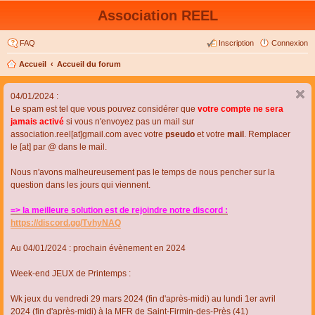
Association REEL
FAQ
Inscription
Connexion
Accueil
Accueil du forum
04/01/2024 :
Le spam est tel que vous pouvez considérer que
votre compte ne sera
jamais activé
si vous n'envoyez pas un mail sur
association.reel[at]gmail.com avec votre
pseudo
et votre
mail
. Remplacer
le [at] par @ dans le mail.
Nous n'avons malheureusement pas le temps de nous pencher sur la
question dans les jours qui viennent.
=> la meilleure solution est de rejoindre notre discord :
https://discord.gg/TvhyNAQ
Au 04/01/2024 : prochain évènement en 2024
Week-end JEUX de Printemps :
Wk jeux du vendredi 29 mars 2024 (fin d'après-midi) au lundi 1er avril
2024 (fin d'après-midi) à la MFR de Saint-Firmin-des-Près (41)